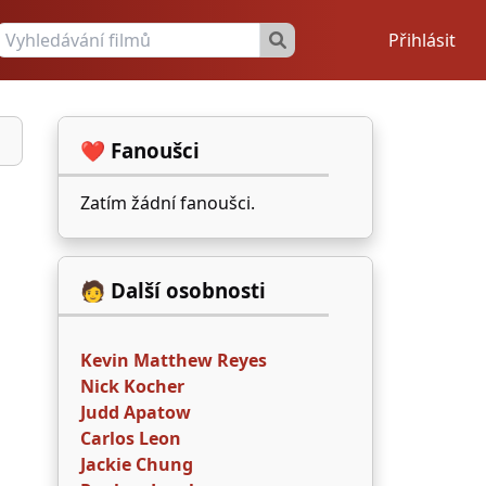
Přihlásit
❤️ Fanoušci
Zatím žádní fanoušci.
🧑 Další osobnosti
Kevin Matthew Reyes
Nick Kocher
Judd Apatow
Carlos Leon
Jackie Chung