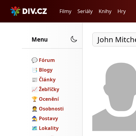
Filmy
Seriály
Knihy
Hry
John Mitche
Menu
💬️
Fórum
📑
Blogy
📰
Články
📈
Žebříčky
🏆
Ocenění
🤵
Osobnosti
🧙
Postavy
🗺
Lokality