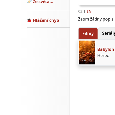
🪐
Ze světa...
CZ
|
EN
Zatím žádný popis
🐞
Hlášení chyb
Seriál
Filmy
Babylon
Herec