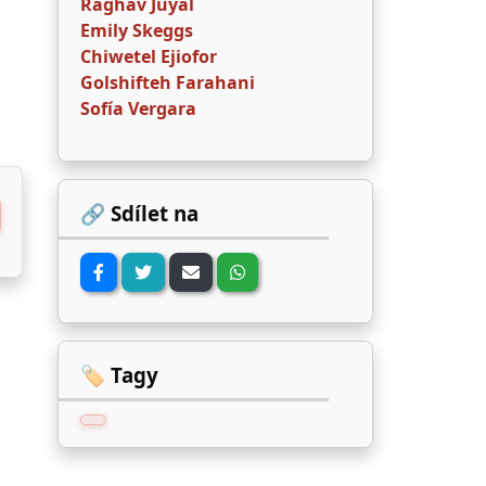
Raghav Juyal
Emily Skeggs
Chiwetel Ejiofor
Golshifteh Farahani
Sofía Vergara
🔗 Sdílet na
🏷️ Tagy