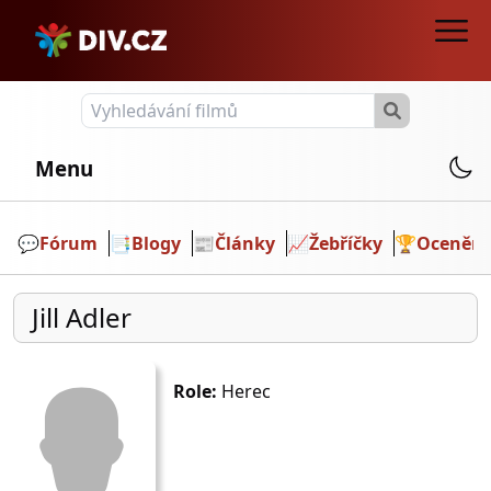
Menu
💬️
Fórum
📑
Blogy
📰
Články
📈
Žebříčky
🏆
Ocenění
Jill Adler
Role:
Herec