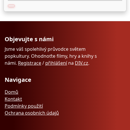
Objevujte s námi
Jsme váš spolehlivý průvodce světem
popkultury. Ohodnoťte filmy, hry a knihy s
námi.
Registrace
/
přihlášení
na
DIV.cz
.
Navigace
Domů
Kontakt
Podmínky použití
Ochrana osobních údajů