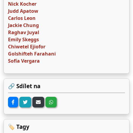
Nick Kocher
Judd Apatow
Carlos Leon
Jackie Chung
Raghav Juyal
Emily Skeggs
Chiwetel Ejiofor
Golshifteh Farahani
Sofía Vergara
🔗 Sdílet na
🏷️ Tagy