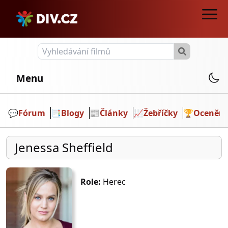
Menu
💬️
Fórum
📑
Blogy
📰
Články
📈
Žebříčky
🏆
Ocenění
Jenessa Sheffield
Role:
Herec