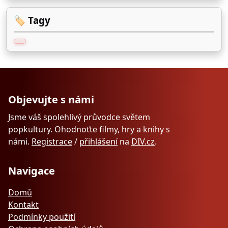
🏷️ Tagy
Objevujte s námi
Jsme váš spolehlivý průvodce světem
popkultury. Ohodnoťte filmy, hry a knihy s
námi.
Registrace
/
přihlášení
na
DIV.cz
.
Navigace
Domů
Kontakt
Podmínky použití