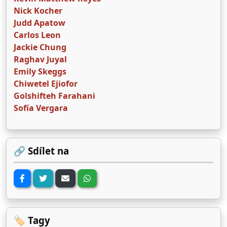
Nick Kocher
Judd Apatow
Carlos Leon
Jackie Chung
Raghav Juyal
Emily Skeggs
Chiwetel Ejiofor
Golshifteh Farahani
Sofía Vergara
🔗 Sdílet na
🏷️ Tagy