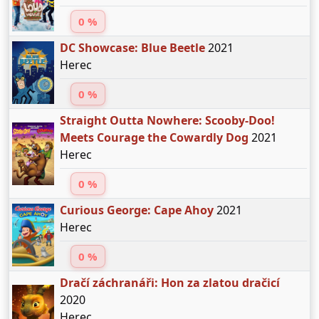
0 %
DC Showcase: Blue Beetle
2021
Herec
0 %
Straight Outta Nowhere: Scooby-Doo!
Meets Courage the Cowardly Dog
2021
Herec
0 %
Curious George: Cape Ahoy
2021
Herec
0 %
Dračí záchranáři: Hon za zlatou dračicí
2020
Herec