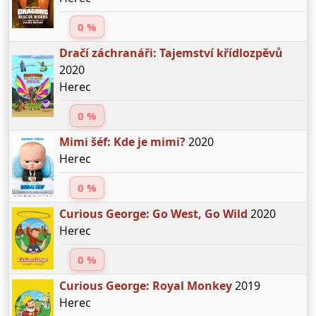
0 %
Dračí záchranáři: Tajemství křídlozpěvů
2020
Herec
0 %
Mimi šéf: Kde je mimi?
2020
Herec
0 %
Curious George: Go West, Go Wild
2020
Herec
0 %
Curious George: Royal Monkey
2019
Herec