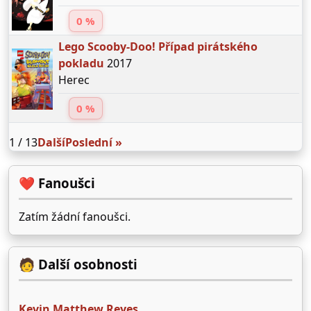
0 %
Lego Scooby-Doo! Případ pirátského
pokladu
2017
Herec
0 %
1 / 13
Další
Poslední »
❤️ Fanoušci
Zatím žádní fanoušci.
🧑 Další osobnosti
Kevin Matthew Reyes