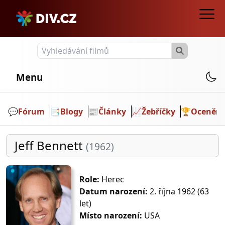
Menu
💬️
Fórum
📑
Blogy
📰
Články
📈
Žebříčky
🏆
Ocenění
Jeff Bennett
(1962)
Role:
Herec
Datum narození:
2. října 1962 (63
let)
Místo narození:
USA