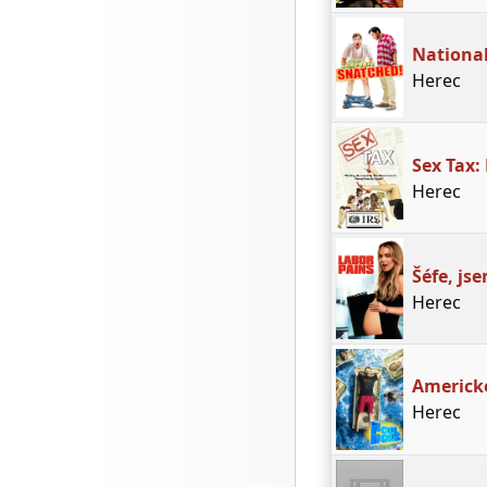
Nationa
Herec
Sex Tax:
Herec
Šéfe, js
Herec
Americké
Herec