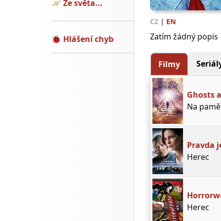
🪐
Ze světa...
CZ
|
EN
Zatím žádný popis
🐞
Hlášení chyb
Seriál
Filmy
Ghosts a
Na paměť
Pravda j
Herec
Horrorw
Herec