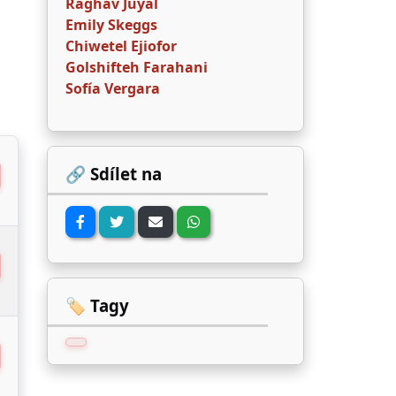
Raghav Juyal
Emily Skeggs
Chiwetel Ejiofor
Golshifteh Farahani
Sofía Vergara
🔗 Sdílet na
🏷️ Tagy