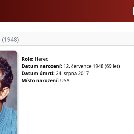
s
(1948)
Role:
Herec
Datum narození:
12. července 1948 (69 let)
Datum úmrtí:
24. srpna 2017
Místo narození:
USA