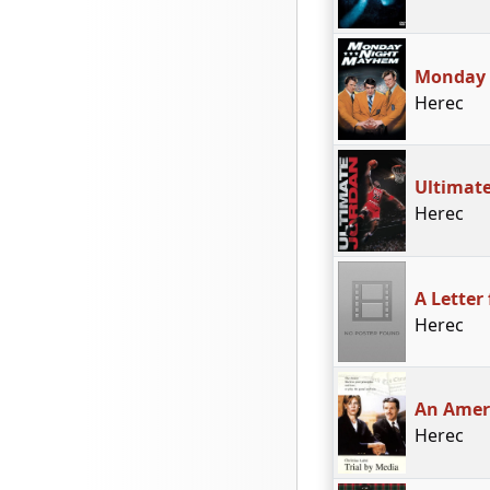
Monday
Herec
Ultimate
Herec
A Letter
Herec
An Amer
Herec