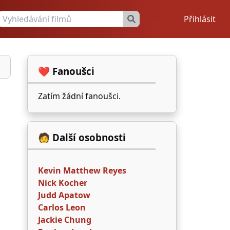
Přihlásit
❤️ Fanoušci
Zatím žádní fanoušci.
🧑 Další osobnosti
Kevin Matthew Reyes
Nick Kocher
Judd Apatow
Carlos Leon
Jackie Chung