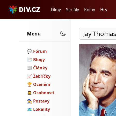
Filmy
Seriály
Knihy
Hry
Jay Thoma
Menu
💬️
Fórum
📑
Blogy
📰
Články
📈
Žebříčky
🏆
Ocenění
🤵
Osobnosti
🧙
Postavy
🗺
Lokality