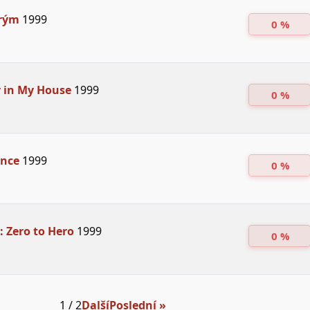
prým
1999
0 %
 in My House
1999
0 %
ance
1999
0 %
: Zero to Hero
1999
0 %
1 / 2
Další
Poslední »