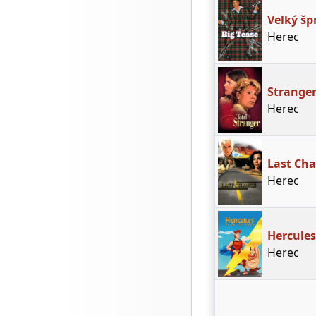
Velký š
Herec
Stranger
Herec
Last Ch
Herec
Hercules
Herec