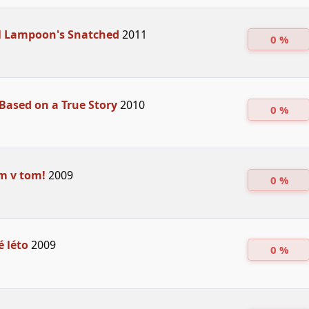
l Lampoon's Snatched
2011
0 %
 Based on a True Story
2010
0 %
em v tom!
2009
0 %
 léto
2009
0 %