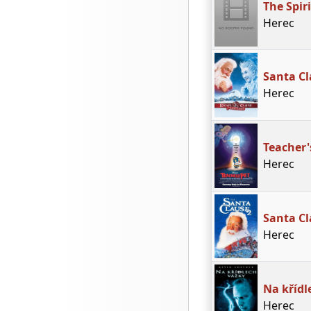
The Spiri
Herec
Santa Cl
Herec
Teacher'
Herec
Santa Cl
Herec
Na křídl
Herec