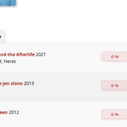
y
nd the Afterlife
2021
0 %
, Herec
e jen slovo
2013
0 %
een
2012
0 %