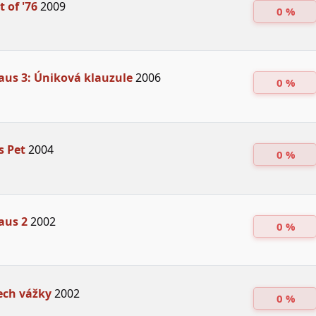
t of '76
2009
0 %
aus 3: Úniková klauzule
2006
0 %
s Pet
2004
0 %
aus 2
2002
0 %
ech vážky
2002
0 %