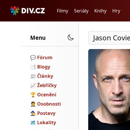
Filmy
Seriály
Knihy
Hry
Jason Covie
Menu
💬️
Fórum
📑
Blogy
📰
Články
📈
Žebříčky
🏆
Ocenění
🤵
Osobnosti
🧙
Postavy
🗺
Lokality