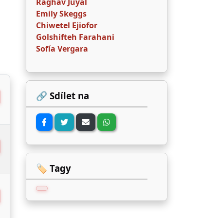
Raghav Juyal
Emily Skeggs
Chiwetel Ejiofor
Golshifteh Farahani
Sofía Vergara
🔗 Sdílet na
🏷️ Tagy