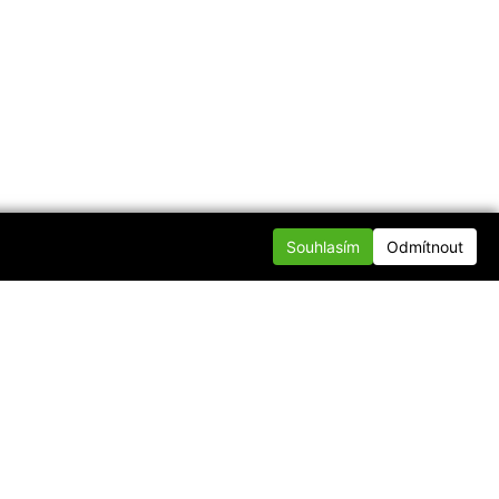
Souhlasím
Odmítnout
te se s námi
nfo@div.cz