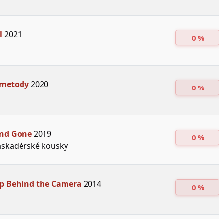
l
2021
0 %
 metody
2020
0 %
and Gone
2019
0 %
askadérské kousky
ep Behind the Camera
2014
0 %