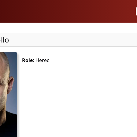
llo
Role:
Herec