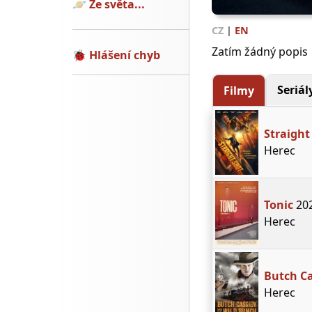
🪐
Ze světa...
CZ
|
EN
Zatím žádný popis
🐞
Hlášení chyb
Seriál
Filmy
Straight
Herec
Tonic
20
Herec
Butch Ca
Herec