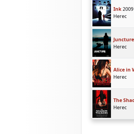
Ink
2009
Herec
Juncture
Herec
Alice in
Herec
The Sha
Herec