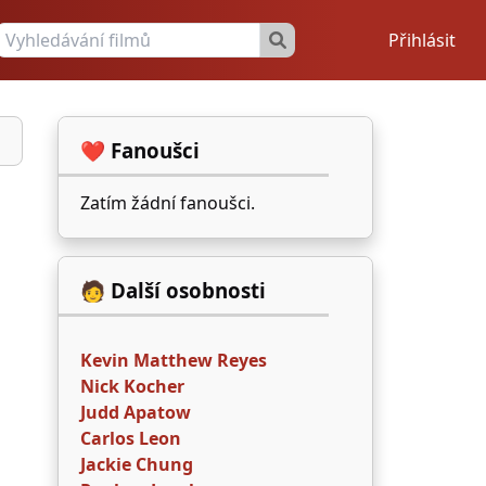
Přihlásit
❤️ Fanoušci
Zatím žádní fanoušci.
🧑 Další osobnosti
Kevin Matthew Reyes
Nick Kocher
Judd Apatow
Carlos Leon
Jackie Chung