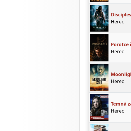
Disciple
Herec
Porotce č
Herec
Moonlig
Herec
Temná z
Herec