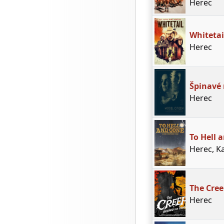
Herec
Whitetai
Herec
Špinavé
Herec
To Hell 
Herec, K
The Cre
Herec