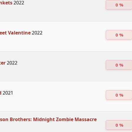
nkets
2022
0 %
eet Valentine
2022
0 %
ter
2022
0 %
d
2021
0 %
son Brothers: Midnight Zombie Massacre
0 %