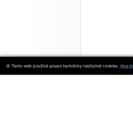
🍪 Tento web používá pouze technicky nezbytné cookies.
Více i
Objevujte s námi
Jsme váš spolehlivý průvodce svě