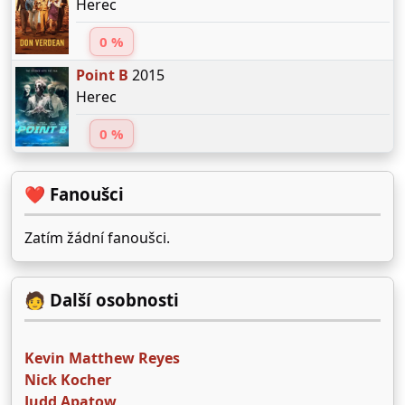
Herec
0 %
Point B
2015
Herec
0 %
❤️ Fanoušci
Zatím žádní fanoušci.
🧑 Další osobnosti
Kevin Matthew Reyes
Nick Kocher
Judd Apatow