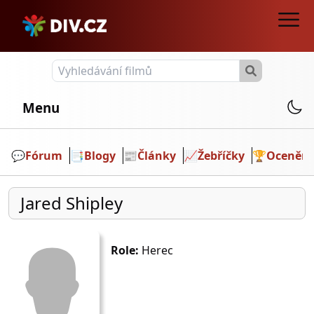
Menu
💬️
Fórum
📑
Blogy
📰
Články
📈
Žebříčky
🏆
Ocenění
Jared Shipley
Role:
Herec