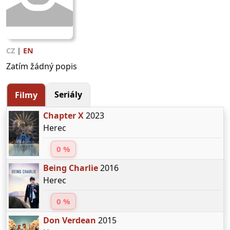
CZ
|
EN
Zatím žádný popis
Seriály
Filmy
Chapter X
2023
Herec
0 %
Being Charlie
2016
Herec
0 %
Don Verdean
2015