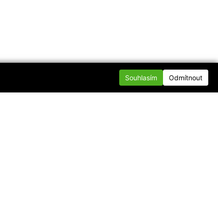
Souhlasím
Odmítnout
te se s námi
nfo@div.cz
p DIV.cz