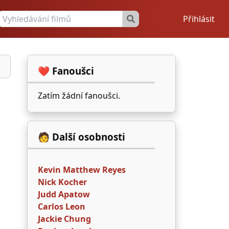
Přihlásit
❤️ Fanoušci
Zatím žádní fanoušci.
🧑 Další osobnosti
Kevin Matthew Reyes
Nick Kocher
Judd Apatow
Carlos Leon
Jackie Chung