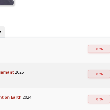
y
5
0 %
iamant
2025
0 %
ht on Earth
2024
0 %