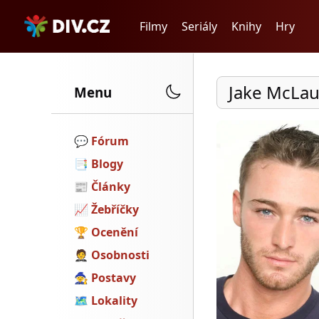
Filmy
Seriály
Knihy
Hry
Jake McLa
Menu
💬️
Fórum
📑
Blogy
📰
Články
📈
Žebříčky
🏆
Ocenění
🤵
Osobnosti
🧙
Postavy
🗺
Lokality