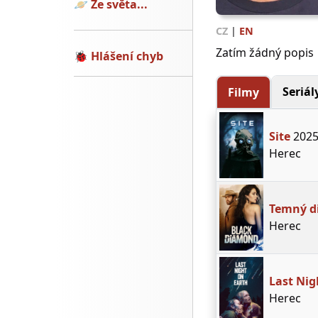
🪐
Ze světa...
CZ
|
EN
Zatím žádný popis
🐞
Hlášení chyb
Seriál
Filmy
Site
202
Herec
Temný d
Herec
Last Nig
Herec