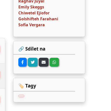
Raghav Juyal
Emily Skeggs
Chiwetel Ejiofor
Golshifteh Farahani
Sofía Vergara
🔗 Sdílet na
🏷️ Tagy