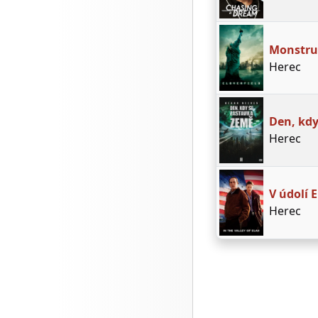
Monstr
Herec
Den, kdy
Herec
V údolí 
Herec