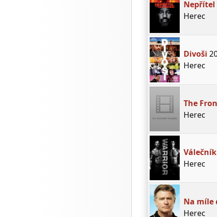
Nepřítel
Herec
Divoši
20
Herec
The Fron
Herec
Válečník
Herec
Na míle 
Herec