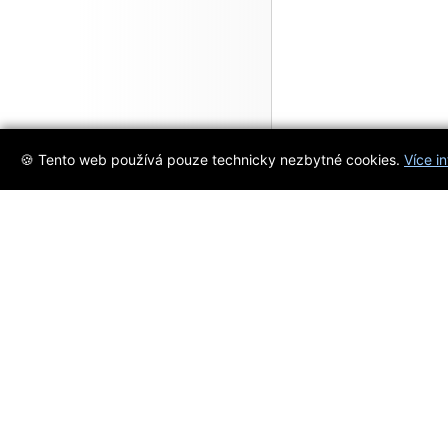
🍪 Tento web používá pouze technicky nezbytné cookies.
Více i
Objevujte s námi
Jsme váš spolehlivý průvodce svě
popkultury. Ohodnoťte filmy, hry 
námi.
Registrace
/
přihlášení
na
D