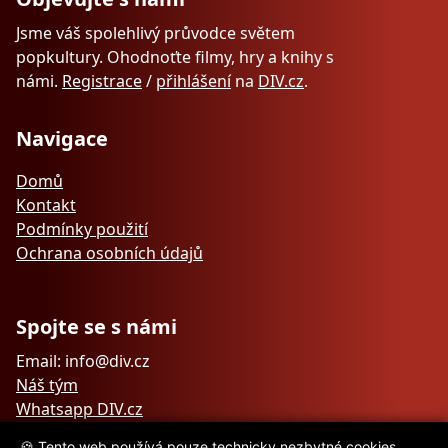
Jsme váš spolehlivý průvodce světem
popkultury. Ohodnoťte filmy, hry a knihy s
námi.
Registrace
/
přihlášení
na
DIV.cz
.
Navigace
Domů
Kontakt
Podmínky použití
Ochrana osobních údajů
Spojte se s námi
Email: info@div.cz
Náš tým
Whatsapp DIV.cz
🍪 Tento web používá pouze technicky nezbytné cookies.