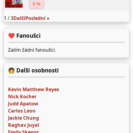
0 %
1 / 3
Další
Poslední »
❤️ Fanoušci
Zatím žádní fanoušci.
🧑 Další osobnosti
Kevin Matthew Reyes
Nick Kocher
Judd Apatow
Carlos Leon
Jackie Chung
Raghav Juyal
Emily Skeggs