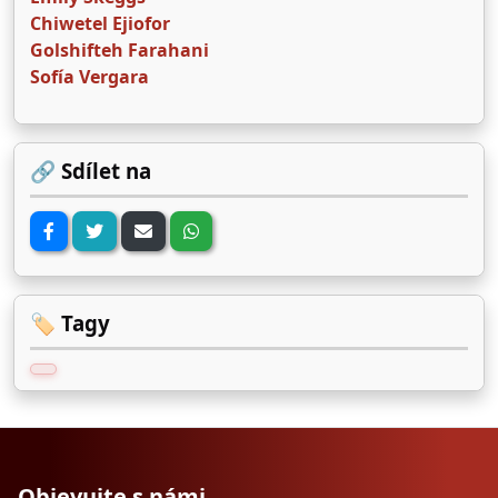
Chiwetel Ejiofor
Golshifteh Farahani
Sofía Vergara
🔗 Sdílet na
🏷️ Tagy
Objevujte s námi