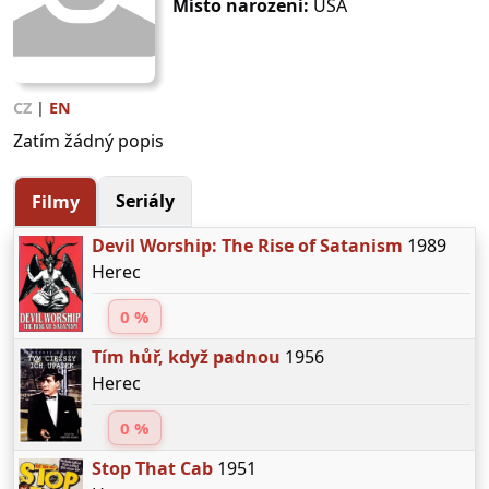
Místo narození:
USA
CZ
|
EN
Zatím žádný popis
Seriály
Filmy
Devil Worship: The Rise of Satanism
1989
Herec
0 %
Tím hůř, když padnou
1956
Herec
0 %
Stop That Cab
1951