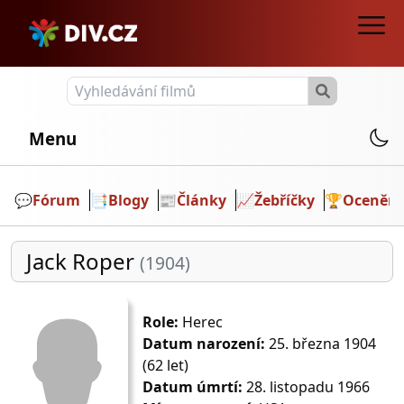
Menu
💬️
Fórum
📑
Blogy
📰
Články
📈
Žebříčky
🏆
Ocenění
Jack Roper
(1904)
Role:
Herec
Datum narození:
25. března 1904
(62 let)
Datum úmrtí:
28. listopadu 1966