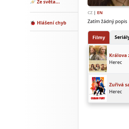
🪐
Ze světa...
CZ
|
EN
Zatím žádný popis
🐞
Hlášení chyb
Seriál
Filmy
Králova 
Herec
Zuřivá s
Herec