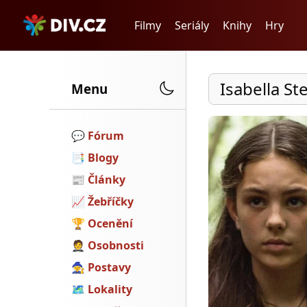
Filmy
Seriály
Knihy
Hry
Isabella St
Menu
💬️
Fórum
📑
Blogy
📰
Články
📈
Žebříčky
🏆
Ocenění
🤵
Osobnosti
🧙
Postavy
🗺
Lokality