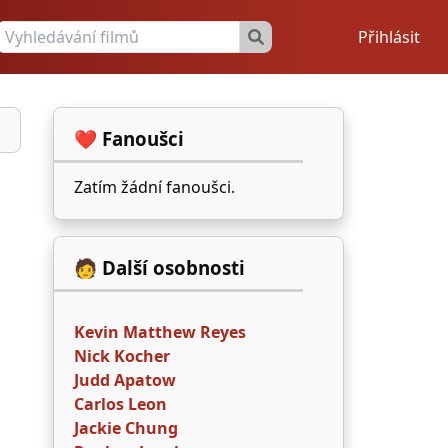
Přihlásit
❤️ Fanoušci
Zatím žádní fanoušci.
🧑 Další osobnosti
Kevin Matthew Reyes
Nick Kocher
Judd Apatow
Carlos Leon
Jackie Chung