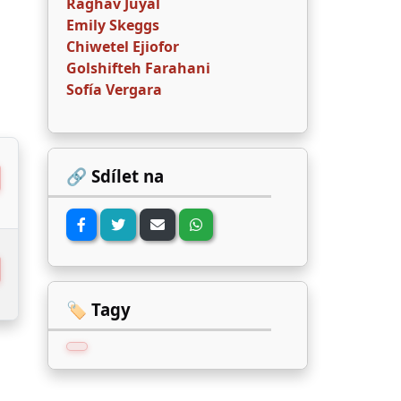
Raghav Juyal
Emily Skeggs
Chiwetel Ejiofor
Golshifteh Farahani
Sofía Vergara
🔗 Sdílet na
🏷️ Tagy