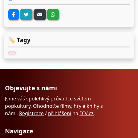
🏷️ Tagy
Objevujte s námi
Jsme váš spolehlivý průvodce světem
popkultury. Ohodnoťte filmy, hry a knihy s
námi.
Registrace
/
přihlášení
na
DIV.cz
.
Navigace