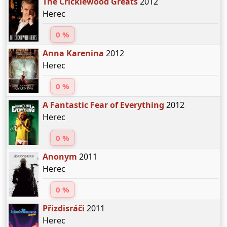
The Cricklewood Greats
2012
Herec
0 %
Anna Karenina
2012
Herec
0 %
A Fantastic Fear of Everything
2012
Herec
0 %
Anonym
2011
Herec
0 %
Přizdisráči
2011
Herec