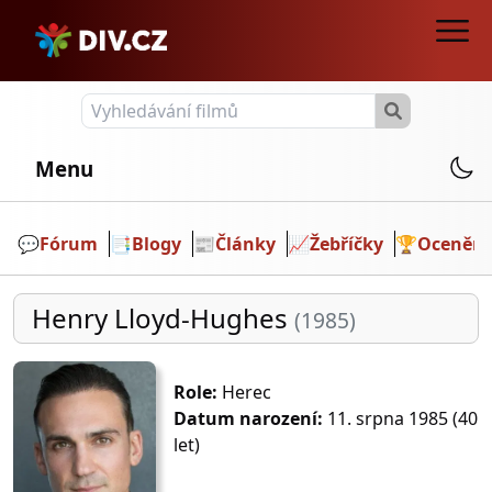
Menu
💬️
Fórum
📑
Blogy
📰
Články
📈
Žebříčky
🏆
Ocenění
Henry Lloyd-Hughes
(1985)
Role:
Herec
Datum narození:
11. srpna 1985 (40
let)