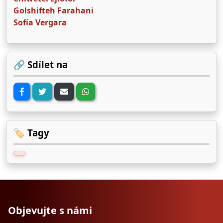
Golshifteh Farahani
Sofía Vergara
🔗 Sdílet na
🏷️ Tagy
Objevujte s námi