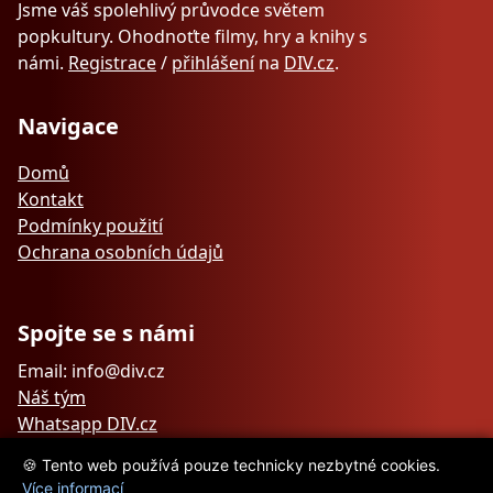
Jsme váš spolehlivý průvodce světem
popkultury. Ohodnoťte filmy, hry a knihy s
námi.
Registrace
/
přihlášení
na
DIV.cz
.
Navigace
Domů
Kontakt
Podmínky použití
Ochrana osobních údajů
Spojte se s námi
Email: info@div.cz
Náš tým
Whatsapp DIV.cz
🍪 Tento web používá pouze technicky nezbytné cookies.
Více informací