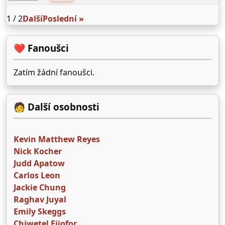
1 / 2
Další
Poslední »
❤️ Fanoušci
Zatím žádní fanoušci.
🧑 Další osobnosti
Kevin Matthew Reyes
Nick Kocher
Judd Apatow
Carlos Leon
Jackie Chung
Raghav Juyal
Emily Skeggs
Chiwetel Ejiofor