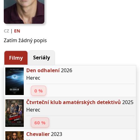
CZ
|
EN
Zatím žádný popis
Seriály
Filmy
Den odhalení
2026
Herec
0 %
Čtvrteční klub amatérských detektivů
2025
Herec
60 %
Chevalier
2023