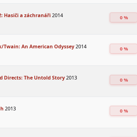
2: Hasiči a záchranáři
2014
0 %
k/Twain: An American Odyssey
2014
0 %
 Directs: The Untold Story
2013
0 %
ah
2013
0 %