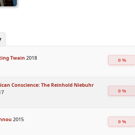
y
ting Twain
2018
0 %
can Conscience: The Reinhold Niebuhr
0 %
17
 mnou
2015
0 %