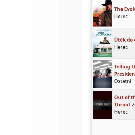
The Evol
Herec
Útěk do 
Herec
Telling 
Presiden
Ostatní
Out of 
Throat
2
Herec