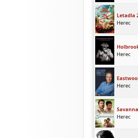
Letadla 
Herec
Holbroo
Herec
Eastwood
Herec
Savann
Herec