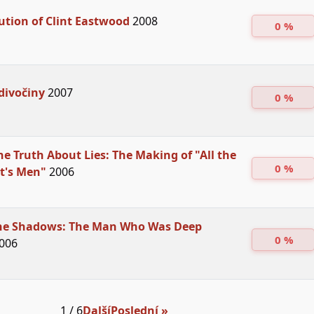
ution of Clint Eastwood
2008
0 %
divočiny
2007
0 %
the Truth About Lies: The Making of "All the
0 %
t's Men"
2006
the Shadows: The Man Who Was Deep
0 %
006
1 / 6
Další
Poslední »