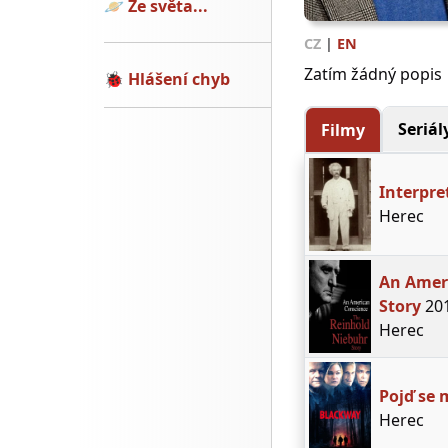
🪐
Ze světa...
CZ
|
EN
Zatím žádný popis
🐞
Hlášení chyb
Seriál
Filmy
Interpre
Herec
An Ameri
Story
20
Herec
Pojď se
Herec