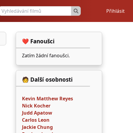
Přihlásit
❤️ Fanoušci
Zatím žádní fanoušci.
🧑 Další osobnosti
Kevin Matthew Reyes
Nick Kocher
Judd Apatow
Carlos Leon
Jackie Chung