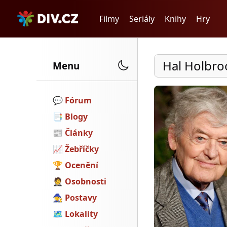
Filmy
Seriály
Knihy
Hry
Hal Holbr
Menu
💬️
Fórum
📑
Blogy
📰
Články
📈
Žebříčky
🏆
Ocenění
🤵
Osobnosti
🧙
Postavy
🗺
Lokality