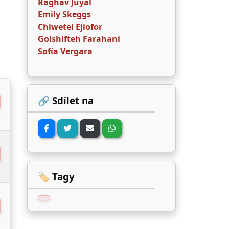
Raghav Juyal
Emily Skeggs
Chiwetel Ejiofor
Golshifteh Farahani
Sofía Vergara
🔗 Sdílet na
🏷️ Tagy