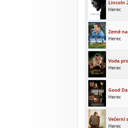
Lincoln
2
Herec
Země na
Herec
Voda pro
Herec
Good Day
Herec
Večerní 
Herec