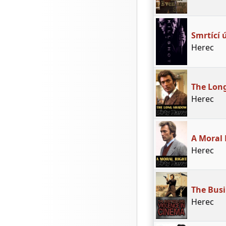
Smrtící 
Herec
The Long
Herec
A Moral 
Herec
The Busi
Herec