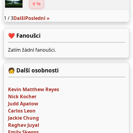
0 %
1 / 3
Další
Poslední »
❤️ Fanoušci
Zatím žádní fanoušci.
🧑 Další osobnosti
Kevin Matthew Reyes
Nick Kocher
Judd Apatow
Carlos Leon
Jackie Chung
Raghav Juyal
Emily Skeggs