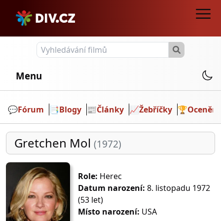
Menu
💬️
Fórum
📑
Blogy
📰
Články
📈
Žebříčky
🏆
Ocenění
Gretchen Mol
(1972)
Role:
Herec
Datum narození:
8. listopadu 1972
(53 let)
Místo narození:
USA