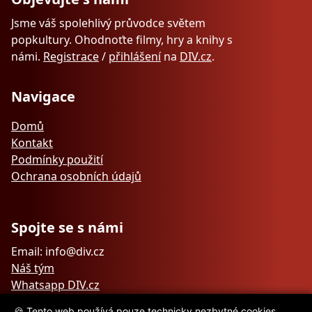
Jsme váš spolehlivý průvodce světem
popkultury. Ohodnoťte filmy, hry a knihy s
námi.
Registrace
/
přihlášení
na
DIV.cz
.
Navigace
Domů
Kontakt
Podmínky použití
Ochrana osobních údajů
Spojte se s námi
Email: info@div.cz
Náš tým
Whatsapp DIV.cz
🍪 Tento web používá pouze technicky nezbytné cookies.