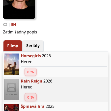
CZ
|
EN
Zatím žádný popis
Seriály
Filmy
Horsegirls
2026
Herec
0 %
Rain Reign
2026
Herec
0 %
Špinavá hra
2025