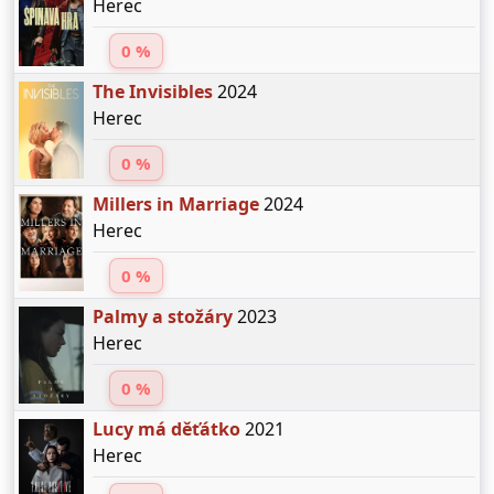
Herec
0 %
The Invisibles
2024
Herec
0 %
Millers in Marriage
2024
Herec
0 %
Palmy a stožáry
2023
Herec
0 %
Lucy má děťátko
2021
Herec