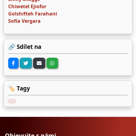
Chiwetel Ejiofor
Golshifteh Farahani
Sofía Vergara
🔗 Sdílet na
🏷️ Tagy
Objevujte s námi