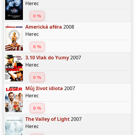
Herec
0 %
Americká aféra
2008
Herec
0 %
3.10 Vlak do Yumy
2007
Herec
0 %
Můj život idiota
2007
Herec
0 %
The Valley of Light
2007
Herec