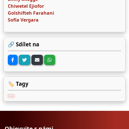
Chiwetel Ejiofor
Golshifteh Farahani
Sofía Vergara
🔗 Sdílet na
🏷️ Tagy
Objevujte s námi