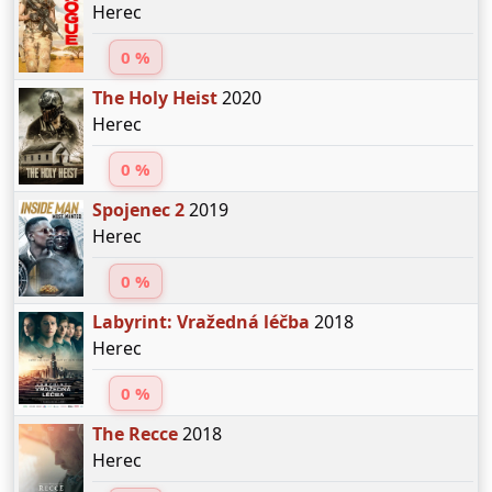
Herec
0 %
The Holy Heist
2020
Herec
0 %
Spojenec 2
2019
Herec
0 %
Labyrint: Vražedná léčba
2018
Herec
0 %
The Recce
2018
Herec