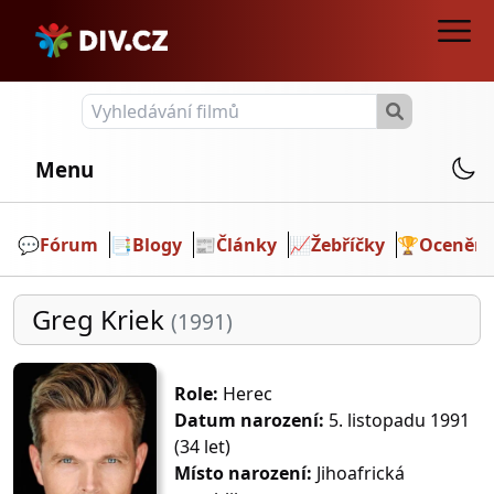
Menu
💬️
Fórum
📑
Blogy
📰
Články
📈
Žebříčky
🏆
Ocenění
Greg Kriek
(1991)
Role:
Herec
Datum narození:
5. listopadu 1991
(34 let)
Místo narození:
Jihoafrická