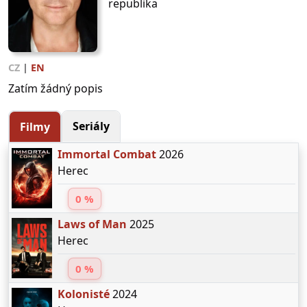
republika
CZ
|
EN
Zatím žádný popis
Seriály
Filmy
Immortal Combat
2026
Herec
0 %
Laws of Man
2025
Herec
0 %
Kolonisté
2024