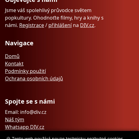
Jsme váš spolehlivý průvodce světem
popkultury. Ohodnoťte filmy, hry a knihy s
námi.
Registrace
/
přihlášení
na
DIV.cz
.
Navigace
Domů
Kontakt
Podmínky použití
Ochrana osobních údajů
Spojte se s námi
Email: info@div.cz
Náš tým
Whatsapp DIV.cz
🍪 Tento web používá pouze technicky nezbytné cookies.