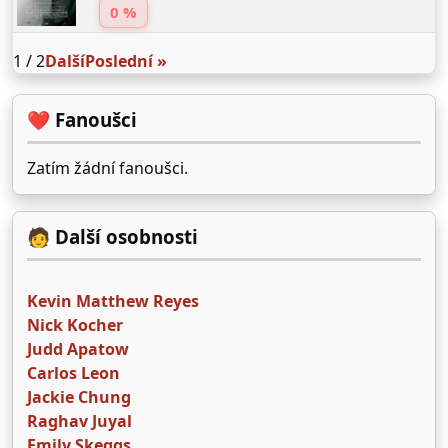
0 %
1 / 2
Další
Poslední »
❤️ Fanoušci
Zatím žádní fanoušci.
🧑 Další osobnosti
Kevin Matthew Reyes
Nick Kocher
Judd Apatow
Carlos Leon
Jackie Chung
Raghav Juyal
Emily Skeggs