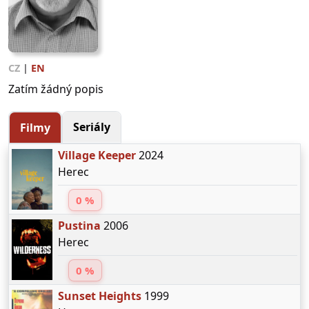
CZ
|
EN
Zatím žádný popis
Seriály
Filmy
Village Keeper
2024
Herec
0 %
Pustina
2006
Herec
0 %
Sunset Heights
1999