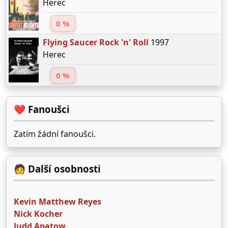
Herec
0 %
Flying Saucer Rock 'n' Roll
1997
Herec
0 %
❤️ Fanoušci
Zatím žádní fanoušci.
🧑 Další osobnosti
Kevin Matthew Reyes
Nick Kocher
Judd Apatow