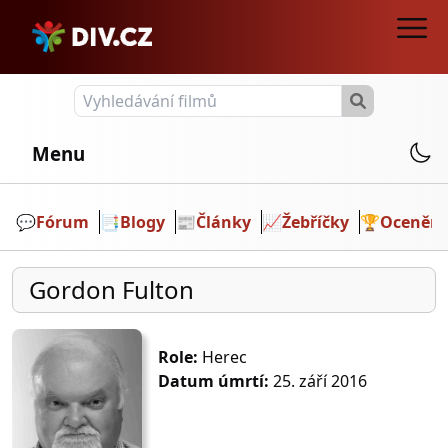
Menu
💬️
Fórum
📑
Blogy
📰
Články
📈
Žebříčky
🏆
Ocenění
Gordon Fulton
Role:
Herec
Datum úmrtí:
25. září 2016