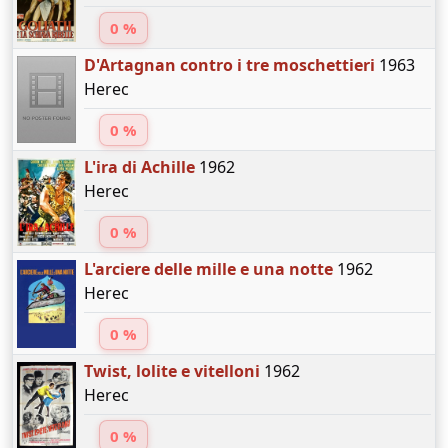
0 %
D'Artagnan contro i tre moschettieri
1963
Herec
0 %
L'ira di Achille
1962
Herec
0 %
L'arciere delle mille e una notte
1962
Herec
0 %
Twist, lolite e vitelloni
1962
Herec
0 %