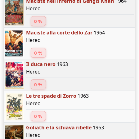
Maciste nell'inferno di Gengis Khan
1964
Herec
0 %
Maciste alla corte dello Zar
1964
Herec
0 %
Il duca nero
1963
Herec
0 %
Le tre spade di Zorro
1963
Herec
0 %
Goliath e la schiava ribelle
1963
Herec