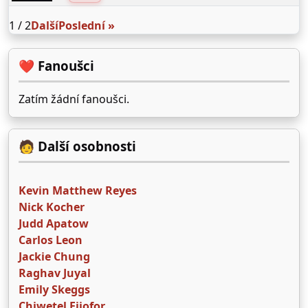
1 / 2
Další
Poslední »
❤️ Fanoušci
Zatím žádní fanoušci.
🧑 Další osobnosti
Kevin Matthew Reyes
Nick Kocher
Judd Apatow
Carlos Leon
Jackie Chung
Raghav Juyal
Emily Skeggs
Chiwetel Ejiofor