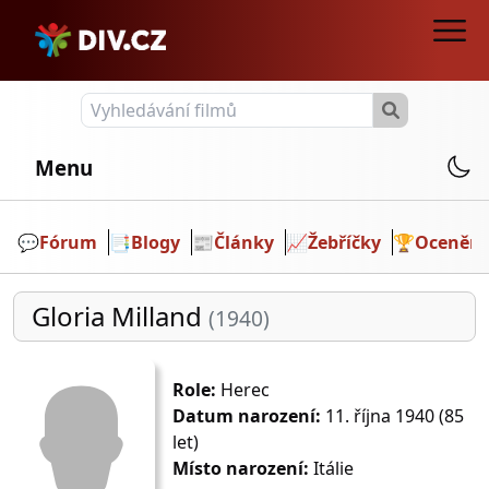
Menu
💬️
Fórum
📑
Blogy
📰
Články
📈
Žebříčky
🏆
Ocenění
Gloria Milland
(1940)
Role:
Herec
Datum narození:
11. října 1940 (85
let)
Místo narození:
Itálie