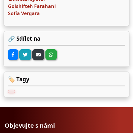
Golshifteh Farahani
Sofía Vergara
🔗 Sdílet na
🏷️ Tagy
Objevujte s námi