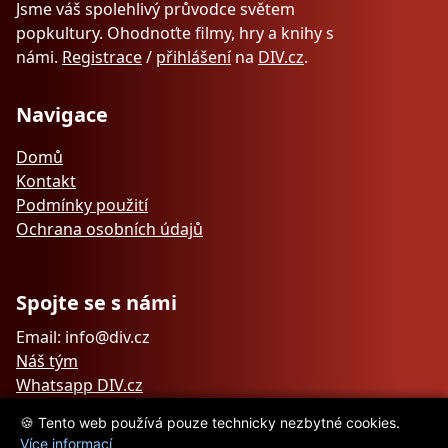
Jsme váš spolehlivý průvodce světem
popkultury. Ohodnoťte filmy, hry a knihy s
námi.
Registrace
/
přihlášení
na
DIV.cz
.
Navigace
Domů
Kontakt
Podmínky použití
Ochrana osobních údajů
Spojte se s námi
Email: info@div.cz
Náš tým
Whatsapp DIV.cz
🍪 Tento web používá pouze technicky nezbytné cookies.
Více informací