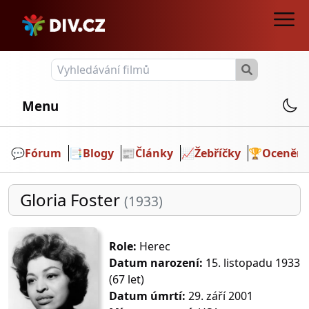
Menu
💬️
Fórum
📑
Blogy
📰
Články
📈
Žebříčky
🏆
Ocenění
Gloria Foster
(1933)
Role:
Herec
Datum narození:
15. listopadu 1933
(67 let)
Datum úmrtí:
29. září 2001