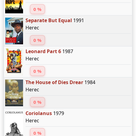
0 %
Separate But Equal
1991
Herec
0 %
Leonard Part 6
1987
Herec
0 %
The House of Dies Drear
1984
Herec
0 %
Coriolanus
1979
Herec
0 %