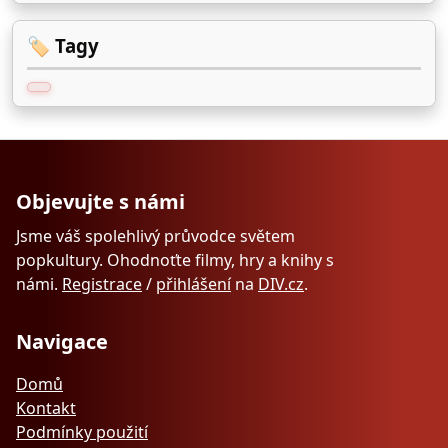
🏷️ Tagy
Objevujte s námi
Jsme váš spolehlivý průvodce světem
popkultury. Ohodnoťte filmy, hry a knihy s
námi.
Registrace
/
přihlášení
na
DIV.cz
.
Navigace
Domů
Kontakt
Podmínky použití