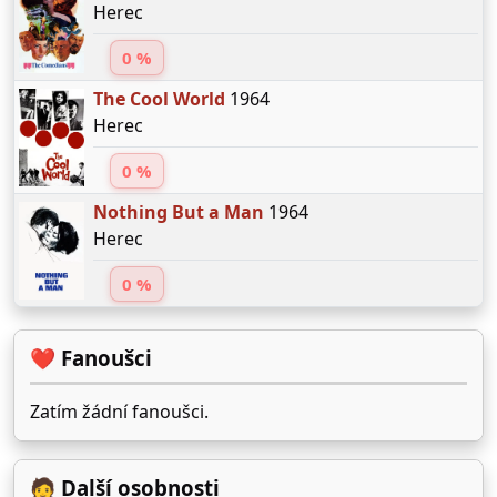
Herec
0 %
The Cool World
1964
Herec
0 %
Nothing But a Man
1964
Herec
0 %
❤️ Fanoušci
Zatím žádní fanoušci.
🧑 Další osobnosti