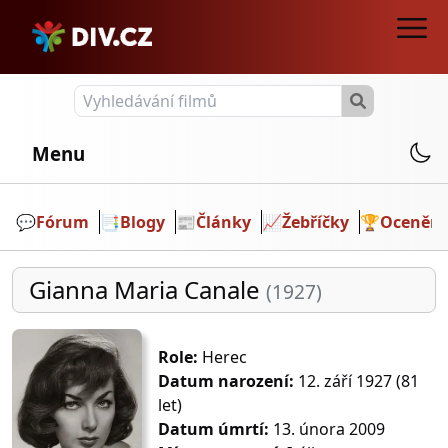
Menu
💬️
Fórum
📑
Blogy
📰
Články
📈
Žebříčky
🏆
Ocenění
Gianna Maria Canale
(1927)
Role:
Herec
Datum narození:
12. září 1927 (81
let)
Datum úmrtí:
13. února 2009