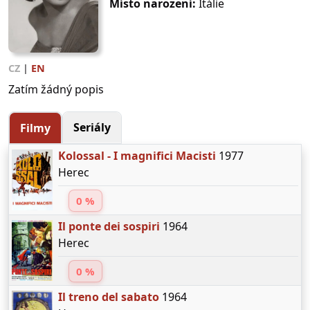
Místo narození:
Itálie
CZ
|
EN
Zatím žádný popis
Seriály
Filmy
Kolossal - I magnifici Macisti
1977
Herec
0 %
Il ponte dei sospiri
1964
Herec
0 %
Il treno del sabato
1964