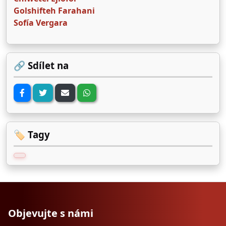
Golshifteh Farahani
Sofía Vergara
🔗 Sdílet na
🏷️ Tagy
Objevujte s námi