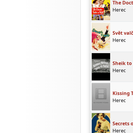
The Doct
Herec
Svět val
Herec
Sheik to
Herec
Kissing 
Herec
Secrets 
Herec