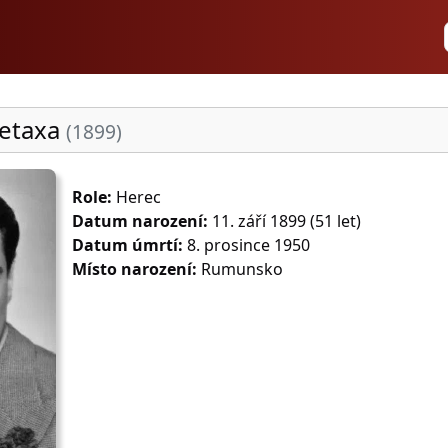
etaxa
(1899)
Role:
Herec
Datum narození:
11. září 1899 (51 let)
Datum úmrtí:
8. prosince 1950
Místo narození:
Rumunsko