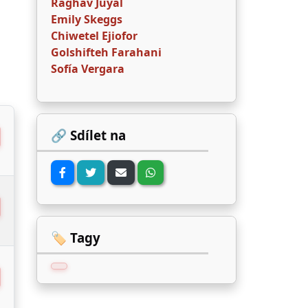
Raghav Juyal
Emily Skeggs
Chiwetel Ejiofor
Golshifteh Farahani
Sofía Vergara
🔗 Sdílet na
🏷️ Tagy