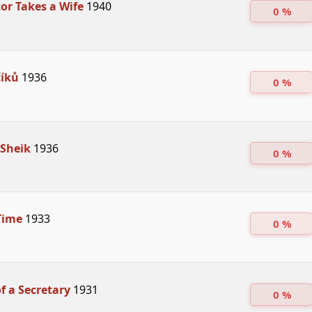
or Takes a Wife
1940
0 %
číků
1936
0 %
 Sheik
1936
0 %
Time
1933
0 %
of a Secretary
1931
0 %