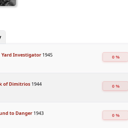
y
 Yard Investigator
1945
0 %
 of Dimitrios
1944
0 %
und to Danger
1943
0 %