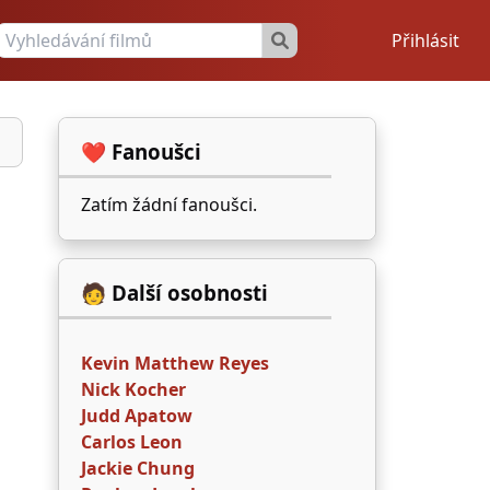
Přihlásit
❤️ Fanoušci
Zatím žádní fanoušci.
🧑 Další osobnosti
Kevin Matthew Reyes
Nick Kocher
Judd Apatow
Carlos Leon
Jackie Chung