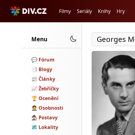
Filmy
Seriály
Knihy
Hry
Georges M
Menu
💬️
Fórum
📑
Blogy
📰
Články
📈
Žebříčky
🏆
Ocenění
🤵
Osobnosti
🧙
Postavy
🗺
Lokality