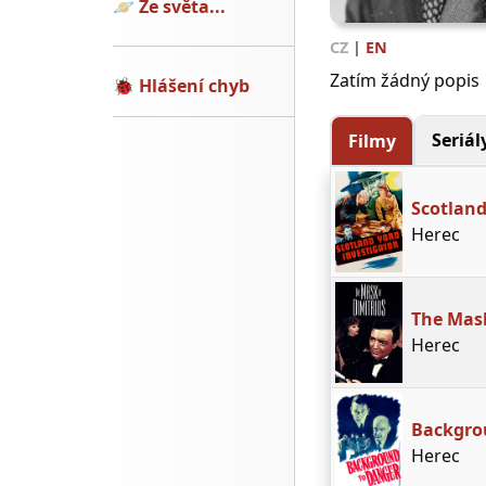
🪐
Ze světa...
CZ
|
EN
Zatím žádný popis
🐞
Hlášení chyb
Seriál
Filmy
Scotland
Herec
The Mask
Herec
Backgro
Herec