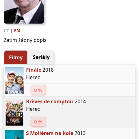
CZ
|
EN
Zatím žádný popis
Seriály
Filmy
Finále
2018
Herec
0 %
Brèves de comptoir
2014
Herec
0 %
S Molièrem na kole
2013