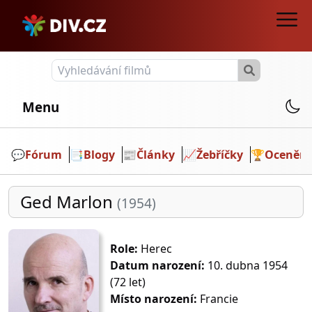
Menu
💬️
Fórum
📑
Blogy
📰
Články
📈
Žebříčky
🏆
Ocenění
Ged Marlon
(1954)
Role:
Herec
Datum narození:
10. dubna 1954
(72 let)
Místo narození:
Francie