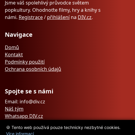
Jsme váš spolehlivý průvodce světem
popkultury. Ohodnoťte filmy, hry a knihy s
námi.
Registrace
/
přihlášení
na
DIV.cz
.
Navigace
Domů
Kontakt
Podmínky použití
Ochrana osobních údajů
Spojte se s námi
Email: info@div.cz
Náš tým
Whatsapp DIV.cz
🍪 Tento web používá pouze technicky nezbytné cookies.
Více informací