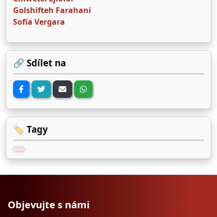
Golshifteh Farahani
Sofía Vergara
🔗 Sdílet na
🏷️ Tagy
Objevujte s námi