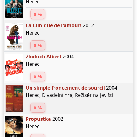
Herec
0 %
La Clinique de l'amour!
2012
Herec
0 %
Zloduch Albert
2004
Herec
0 %
Un simple froncement de sourcil
2004
Herec, Divadelní hra, Režisér na jevišti
0 %
Propustka
2002
Herec