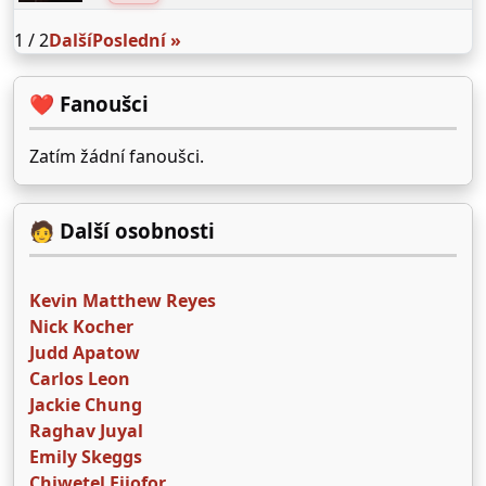
1 / 2
Další
Poslední »
❤️ Fanoušci
Zatím žádní fanoušci.
🧑 Další osobnosti
Kevin Matthew Reyes
Nick Kocher
Judd Apatow
Carlos Leon
Jackie Chung
Raghav Juyal
Emily Skeggs
Chiwetel Ejiofor