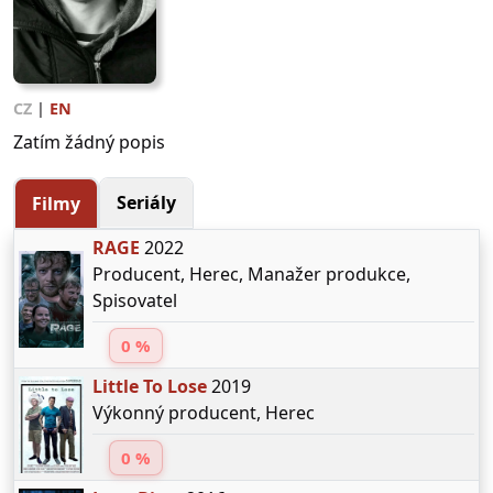
CZ
|
EN
Zatím žádný popis
Seriály
Filmy
RAGE
2022
Producent, Herec, Manažer produkce,
Spisovatel
0 %
Little To Lose
2019
Výkonný producent, Herec
0 %