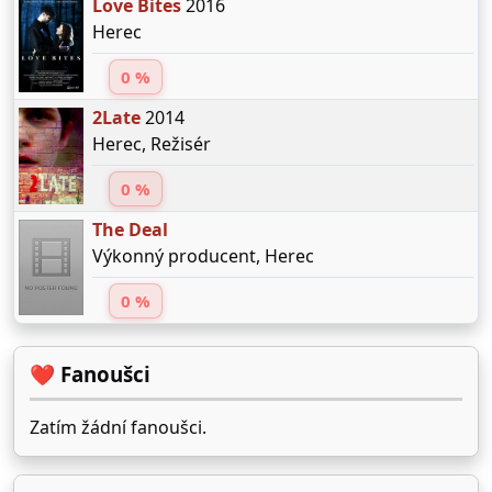
Love Bites
2016
Herec
0 %
2Late
2014
Herec, Režisér
0 %
The Deal
Výkonný producent, Herec
0 %
❤️ Fanoušci
Zatím žádní fanoušci.