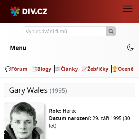
Menu
💬️
Fórum
📑
Blogy
📰
Články
📈
Žebříčky
🏆
Ocenění
Gary Wales
(1995)
Role:
Herec
Datum narození:
29. září 1995 (30
let)