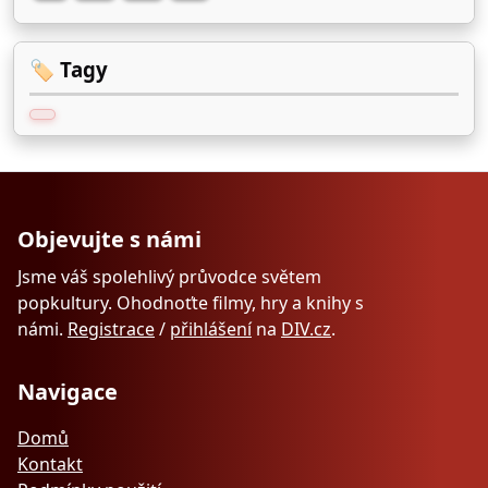
🏷️ Tagy
Objevujte s námi
Jsme váš spolehlivý průvodce světem
popkultury. Ohodnoťte filmy, hry a knihy s
námi.
Registrace
/
přihlášení
na
DIV.cz
.
Navigace
Domů
Kontakt