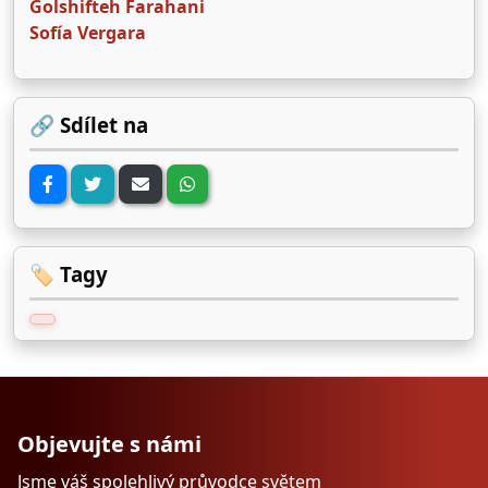
Golshifteh Farahani
Sofía Vergara
🔗 Sdílet na
🏷️ Tagy
Objevujte s námi
Jsme váš spolehlivý průvodce světem