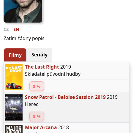
CZ
|
EN
Zatím žádný popis
Seriály
Filmy
The Last Right
2019
Skladatel původní hudby
0 %
Snow Patrol - Baloise Session 2019
2019
Herec
0 %
Major Arcana
2018