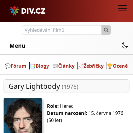
Menu
💬️
Fórum
📑
Blogy
📰
Články
📈
Žebříčky
🏆
Ocenění
Gary Lightbody
(1976)
Role:
Herec
Datum narození:
15. června 1976
(50 let)