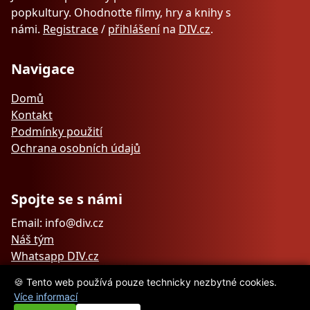
popkultury. Ohodnoťte filmy, hry a knihy s
námi.
Registrace
/
přihlášení
na
DIV.cz
.
Navigace
Domů
Kontakt
Podmínky použití
Ochrana osobních údajů
Spojte se s námi
Email: info@div.cz
Náš tým
Whatsapp DIV.cz
🍪 Tento web používá pouze technicky nezbytné cookies.
Více informací