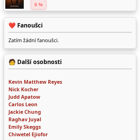
0 %
❤️ Fanoušci
Zatím žádní fanoušci.
🧑 Další osobnosti
Kevin Matthew Reyes
Nick Kocher
Judd Apatow
Carlos Leon
Jackie Chung
Raghav Juyal
Emily Skeggs
Chiwetel Ejiofor