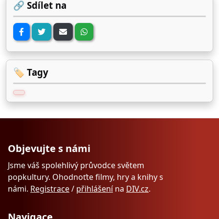
🔗 Sdílet na
🏷️ Tagy
Objevujte s námi
Jsme váš spolehlivý průvodce světem
popkultury. Ohodnoťte filmy, hry a knihy s
námi.
Registrace
/
přihlášení
na
DIV.cz
.
Navigace