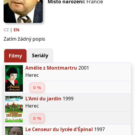
Místo narození:
Francie
CZ
|
EN
Zatím žádný popis
Seriály
Filmy
Amélie z Montmartru
2001
Herec
0 %
L'Ami du jardin
1999
Herec
0 %
Le Censeur du lycée d'Épinal
1997