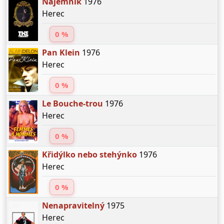
Nájemník
1976
Herec
0 %
Pan Klein
1976
Herec
0 %
Le Bouche-trou
1976
Herec
0 %
Křidýlko nebo stehýnko
1976
Herec
0 %
Nenapravitelný
1975
Herec