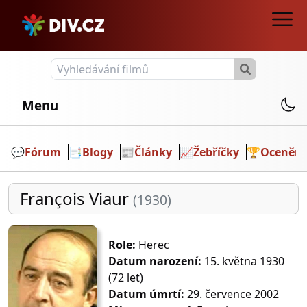
Menu
💬️
Fórum
📑
Blogy
📰
Články
📈
Žebříčky
🏆
Ocenění
François Viaur
(1930)
Role:
Herec
Datum narození:
15. května 1930
(72 let)
Datum úmrtí:
29. července 2002