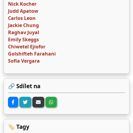
Nick Kocher
Judd Apatow
Carlos Leon
Jackie Chung
Raghav Juyal
Emily Skeggs
Chiwetel Ejiofor
Golshifteh Farahani
Sofía Vergara
🔗 Sdílet na
🏷️ Tagy