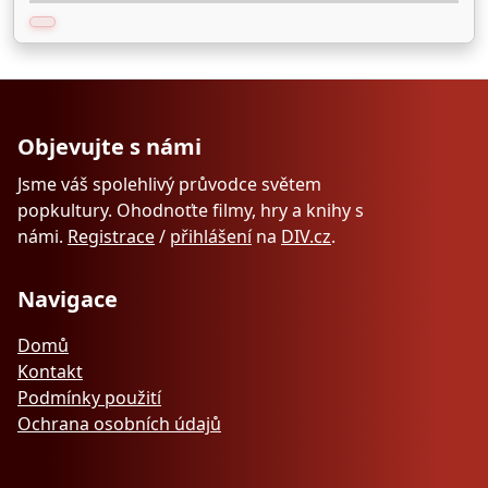
Objevujte s námi
Jsme váš spolehlivý průvodce světem
popkultury. Ohodnoťte filmy, hry a knihy s
námi.
Registrace
/
přihlášení
na
DIV.cz
.
Navigace
Domů
Kontakt
Podmínky použití
Ochrana osobních údajů