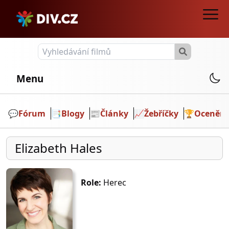
Menu
💬️
Fórum
📑
Blogy
📰
Články
📈
Žebříčky
🏆
Ocenění
Elizabeth Hales
Role:
Herec