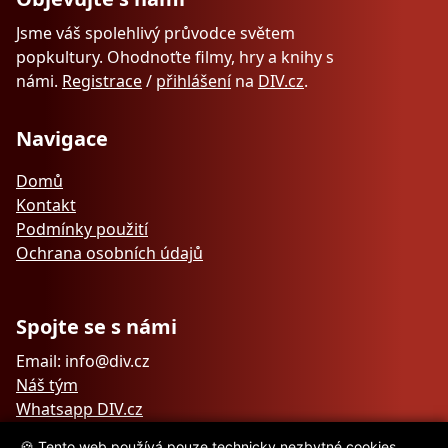
Jsme váš spolehlivý průvodce světem
popkultury. Ohodnoťte filmy, hry a knihy s
námi.
Registrace
/
přihlášení
na
DIV.cz
.
Navigace
Domů
Kontakt
Podmínky použití
Ochrana osobních údajů
Spojte se s námi
Email: info@div.cz
Náš tým
Whatsapp DIV.cz
🍪 Tento web používá pouze technicky nezbytné cookies.