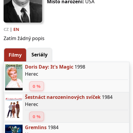
Místo narození:
USA
CZ
|
EN
Zatím žádný popis
Seriály
Filmy
Doris Day: It's Magic
1998
Herec
0 %
Šestnáct narozeninových svíček
1984
Herec
0 %
Gremlins
1984