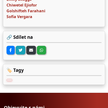
Chiwetel Ejiofor
Golshifteh Farahani
Sofía Vergara
🔗 Sdílet na
🏷️ Tagy
Objevujte s námi