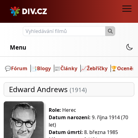
Menu
💬️
Fórum
📑
Blogy
📰
Články
📈
Žebříčky
🏆
Ocenění
Edward Andrews
(1914)
Role:
Herec
Datum narození:
9. října 1914 (70
let)
Datum úmrtí:
8. března 1985