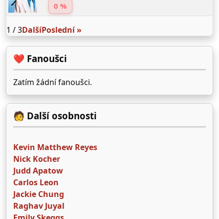
0 %
1 / 3
Další
Poslední »
❤️ Fanoušci
Zatím žádní fanoušci.
🧑 Další osobnosti
Kevin Matthew Reyes
Nick Kocher
Judd Apatow
Carlos Leon
Jackie Chung
Raghav Juyal
Emily Skeggs