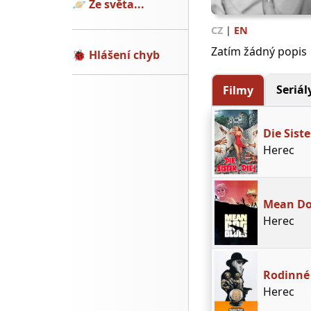
🪐
Ze světa...
CZ
|
EN
Zatím žádný popis
🐞
Hlášení chyb
Seriál
Filmy
Die Siste
Herec
Mean Do
Herec
Rodinné 
Herec