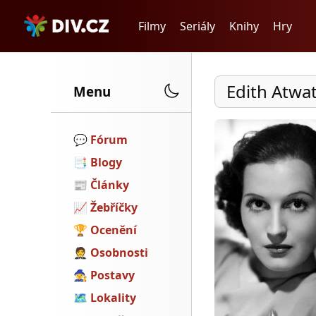
Filmy
Seriály
Knihy
Hry
Edith Atwa
Menu
💬️
Fórum
📑
Blogy
📰
Články
📈
Žebříčky
🏆
Ocenění
🤵
Osobnosti
🧙
Postavy
🗺
Lokality