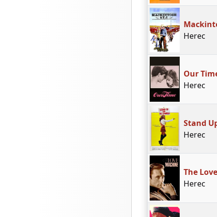
Mackinto
Herec
Our Tim
Herec
Stand U
Herec
The Lov
Herec