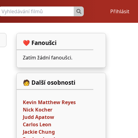
Přihlásit
❤️ Fanoušci
Zatím žádní fanoušci.
🧑 Další osobnosti
Kevin Matthew Reyes
Nick Kocher
Judd Apatow
Carlos Leon
Jackie Chung