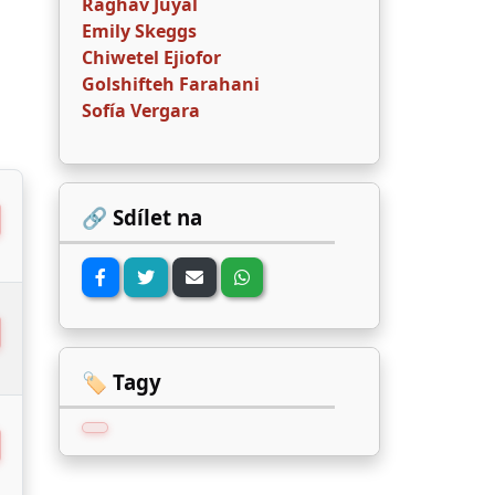
Raghav Juyal
Emily Skeggs
Chiwetel Ejiofor
Golshifteh Farahani
Sofía Vergara
🔗 Sdílet na
🏷️ Tagy