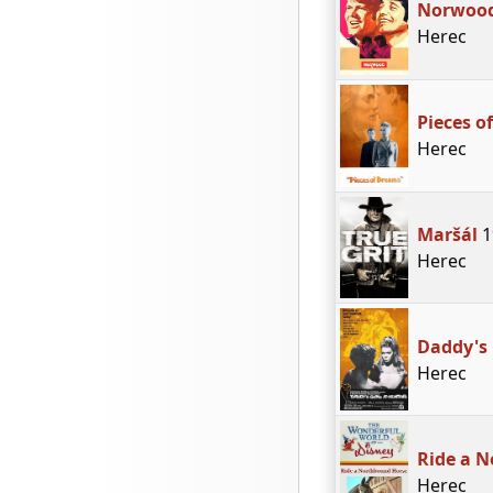
Norwoo
Herec
Pieces o
Herec
Maršál
1
Herec
Daddy's
Herec
Ride a 
Herec