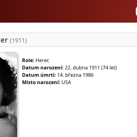
ter
(1911)
Role:
Herec
Datum narození:
22. dubna 1911 (74 let)
Datum úmrtí:
14. března 1986
Místo narození:
USA