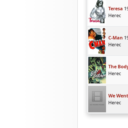
Teresa
1
Herec
C-Man
1
Herec
The Bod
Herec
We Went 
Herec