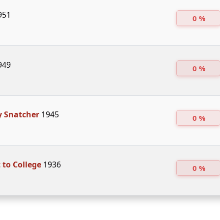
951
0 %
949
0 %
y Snatcher
1945
0 %
to College
1936
0 %