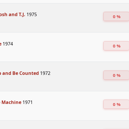
sh and T.J.
1975
0 %
e
1974
0 %
p and Be Counted
1972
0 %
e Machine
1971
0 %