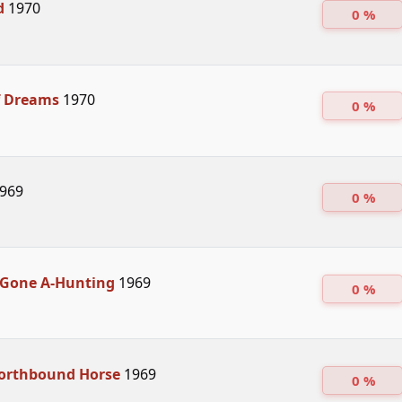
d
1970
0 %
f Dreams
1970
0 %
969
0 %
 Gone A-Hunting
1969
0 %
Northbound Horse
1969
0 %