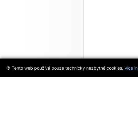
🍪 Tento web používá pouze technicky nezbytné cookies.
Více i
Objevujte s námi
Jsme váš spolehlivý průvodce svě