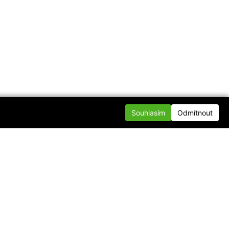
Souhlasím
Odmítnout
te se s námi
nfo@div.cz