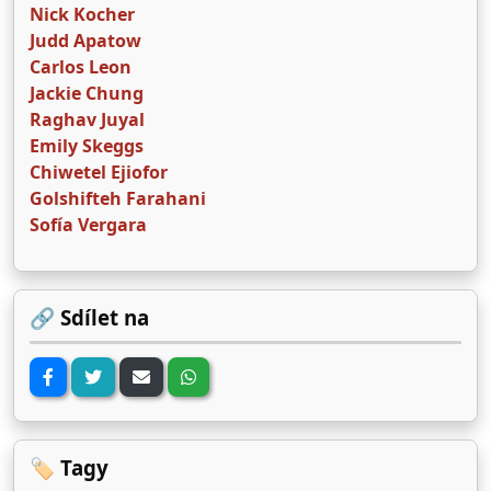
Nick Kocher
Judd Apatow
Carlos Leon
Jackie Chung
Raghav Juyal
Emily Skeggs
Chiwetel Ejiofor
Golshifteh Farahani
Sofía Vergara
🔗 Sdílet na
🏷️ Tagy