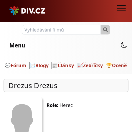
Menu
💬️
Fórum
📑
Blogy
📰
Články
📈
Žebříčky
🏆
Ocenění
Drezus Drezus
Role:
Herec