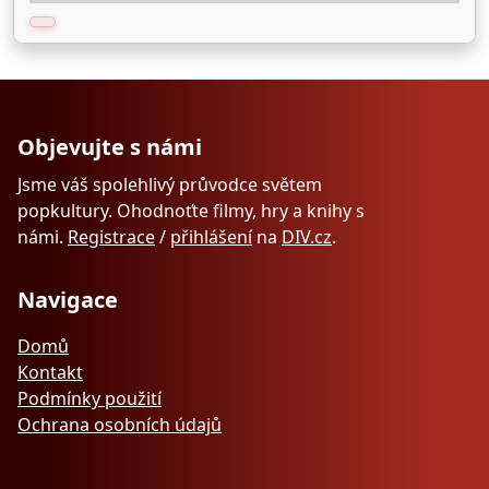
Objevujte s námi
Jsme váš spolehlivý průvodce světem
popkultury. Ohodnoťte filmy, hry a knihy s
námi.
Registrace
/
přihlášení
na
DIV.cz
.
Navigace
Domů
Kontakt
Podmínky použití
Ochrana osobních údajů