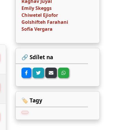
Raghav Juyal
Emily Skeggs
Chiwetel Ejiofor
Golshifteh Farahani
Sofía Vergara
🔗 Sdílet na
🏷️ Tagy