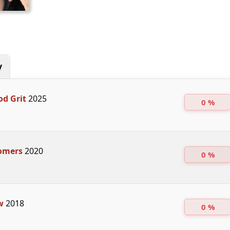
y
d Grit
2025
0 %
omers
2020
0 %
w
2018
0 %