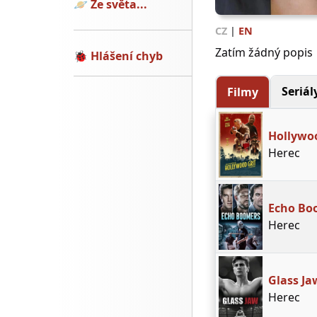
🪐
Ze světa...
CZ
|
EN
Zatím žádný popis
🐞
Hlášení chyb
Seriál
Filmy
Hollywoo
Herec
Echo Bo
Herec
Glass Ja
Herec