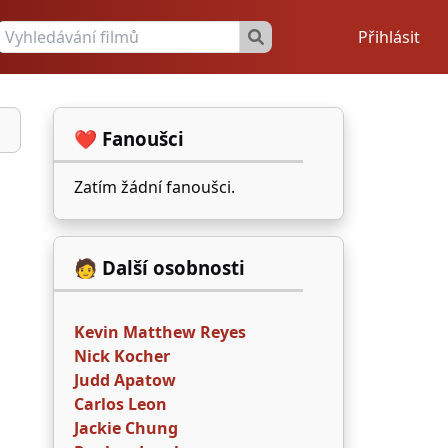
Přihlásit
❤️ Fanoušci
Zatím žádní fanoušci.
🧑 Další osobnosti
Kevin Matthew Reyes
Nick Kocher
Judd Apatow
Carlos Leon
Jackie Chung