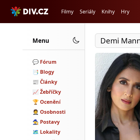
Filmy
Seriály
Knihy
Hry
Demi Man
Menu
💬️
Fórum
📑
Blogy
📰
Články
📈
Žebříčky
🏆
Ocenění
🤵
Osobnosti
🧙
Postavy
🗺
Lokality