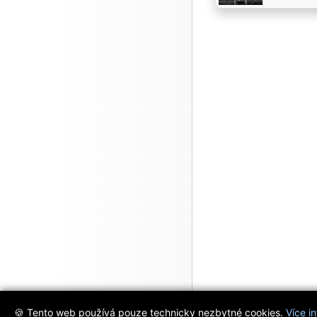
🍪 Tento web používá pouze technicky nezbytné cookies.
Více i