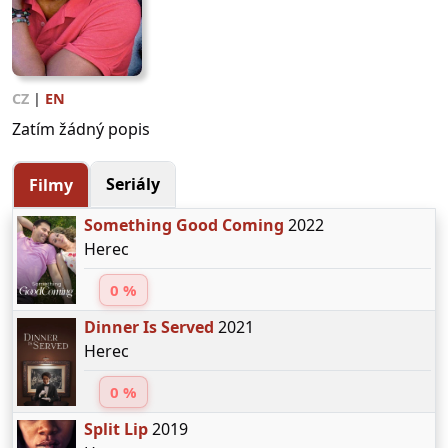
CZ
|
EN
Zatím žádný popis
Seriály
Filmy
Something Good Coming
2022
Herec
0 %
Dinner Is Served
2021
Herec
0 %
Split Lip
2019