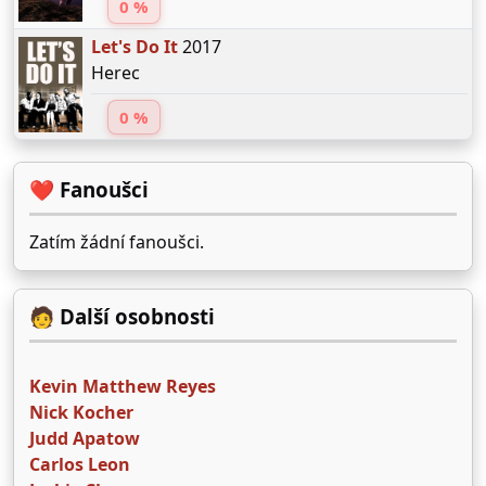
0 %
Let's Do It
2017
Herec
0 %
❤️ Fanoušci
Zatím žádní fanoušci.
🧑 Další osobnosti
Kevin Matthew Reyes
Nick Kocher
Judd Apatow
Carlos Leon