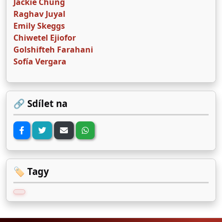
Jackie Chung
Raghav Juyal
Emily Skeggs
Chiwetel Ejiofor
Golshifteh Farahani
Sofía Vergara
🔗 Sdílet na
🏷️ Tagy