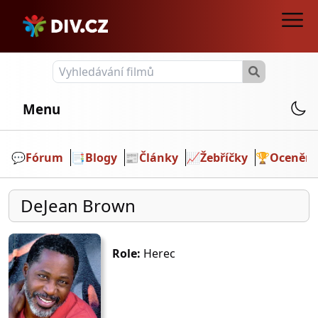
Menu
💬️
Fórum
📑
Blogy
📰
Články
📈
Žebříčky
🏆
Ocenění
DeJean Brown
Role:
Herec