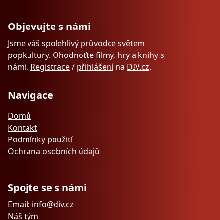
Objevujte s námi
Jsme váš spolehlivý průvodce světem
popkultury. Ohodnoťte filmy, hry a knihy s
námi.
Registrace
/
přihlášení
na
DIV.cz
.
Navigace
Domů
Kontakt
Podmínky použití
Ochrana osobních údajů
Spojte se s námi
Email: info@div.cz
Náš tým