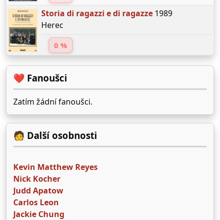
Storia di ragazzi e di ragazze
1989
Herec
0 %
❤️ Fanoušci
Zatím žádní fanoušci.
🧑 Další osobnosti
Kevin Matthew Reyes
Nick Kocher
Judd Apatow
Carlos Leon
Jackie Chung