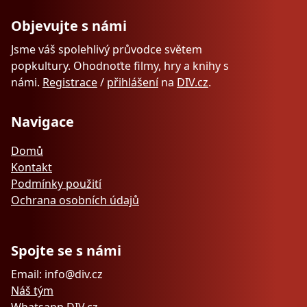
Objevujte s námi
Jsme váš spolehlivý průvodce světem
popkultury. Ohodnoťte filmy, hry a knihy s
námi.
Registrace
/
přihlášení
na
DIV.cz
.
Navigace
Domů
Kontakt
Podmínky použití
Ochrana osobních údajů
Spojte se s námi
Email: info@div.cz
Náš tým