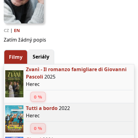
CZ
|
EN
Zatím žádný popis
Seriály
Filmy
Zvanì - Il romanzo famigliare di Giovanni
Pascoli
2025
Herec
0 %
Tutti a bordo
2022
Herec
0 %