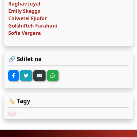
Raghav Juyal
Emily Skeggs
Chiwetel Ejiofor
Golshifteh Farahani
Sofía Vergara
🔗 Sdílet na
🏷️ Tagy