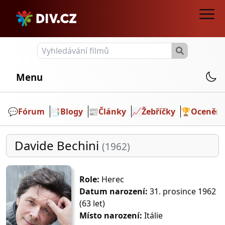
Menu
💬️
Fórum
📑
Blogy
📰
Články
📈
Žebříčky
🏆
Ocenění
Davide Bechini
(1962)
Role:
Herec
Datum narození:
31. prosince 1962
(63 let)
Místo narození:
Itálie