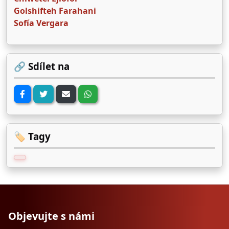
Golshifteh Farahani
Sofía Vergara
🔗 Sdílet na
🏷️ Tagy
Objevujte s námi