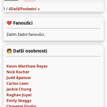
1 / 4
Další
Poslední »
❤️ Fanoušci
Zatím žádní fanoušci.
🧑 Další osobnosti
Kevin Matthew Reyes
Nick Kocher
Judd Apatow
Carlos Leon
Jackie Chung
Raghav Juyal
Emily Skeggs
Chiwetel Ejiofor