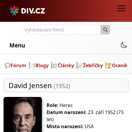
Menu
💬️
Fórum
📑
Blogy
📰
Články
📈
Žebříčky
🏆
Ocenění
David Jensen
(1952)
Role:
Herec
Datum narození:
23. září 1952 (73
let)
Místo narození:
USA