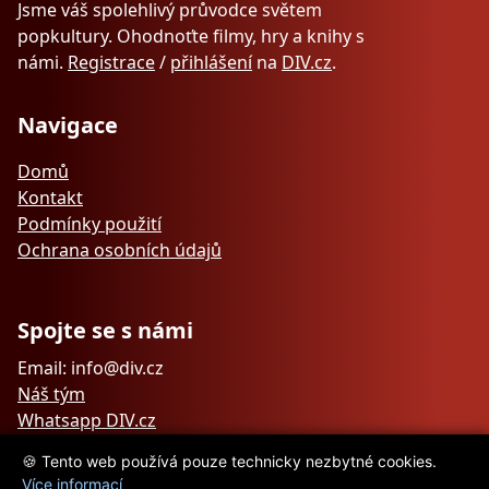
Jsme váš spolehlivý průvodce světem
popkultury. Ohodnoťte filmy, hry a knihy s
námi.
Registrace
/
přihlášení
na
DIV.cz
.
Navigace
Domů
Kontakt
Podmínky použití
Ochrana osobních údajů
Spojte se s námi
Email: info@div.cz
Náš tým
Whatsapp DIV.cz
🍪 Tento web používá pouze technicky nezbytné cookies.
Více informací