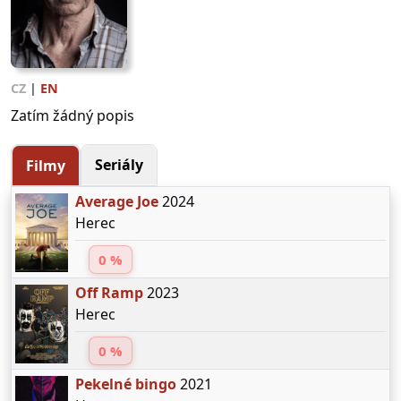
CZ
|
EN
Zatím žádný popis
Seriály
Filmy
Average Joe
2024
Herec
0 %
Off Ramp
2023
Herec
0 %
Pekelné bingo
2021