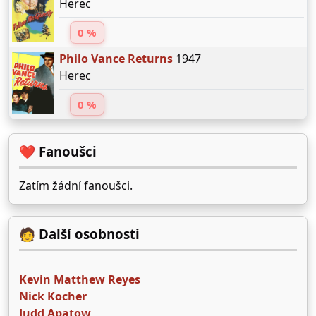
Herec
0 %
Philo Vance Returns
1947
Herec
0 %
❤️ Fanoušci
Zatím žádní fanoušci.
🧑 Další osobnosti
Kevin Matthew Reyes
Nick Kocher
Judd Apatow