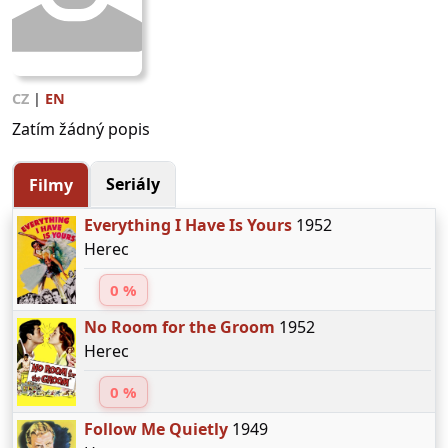
CZ
|
EN
Zatím žádný popis
Seriály
Filmy
Everything I Have Is Yours
1952
Herec
0 %
No Room for the Groom
1952
Herec
0 %
Follow Me Quietly
1949