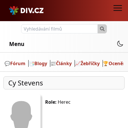
Menu
💬️
Fórum
📑
Blogy
📰
Články
📈
Žebříčky
🏆
Ocenění
Cy Stevens
Role:
Herec