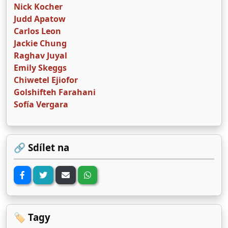
Nick Kocher
Judd Apatow
Carlos Leon
Jackie Chung
Raghav Juyal
Emily Skeggs
Chiwetel Ejiofor
Golshifteh Farahani
Sofía Vergara
🔗 Sdílet na
🏷️ Tagy