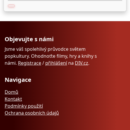
Objevujte s námi
Jsme váš spolehlivý průvodce světem
popkultury. Ohodnoťte filmy, hry a knihy s
námi.
Registrace
/
přihlášení
na
DIV.cz
.
Navigace
Domů
Kontakt
Podmínky použití
Ochrana osobních údajů