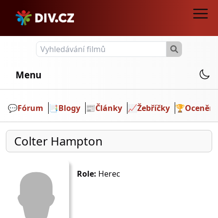
Menu
💬️
Fórum
📑
Blogy
📰
Články
📈
Žebříčky
🏆
Ocenění
Colter Hampton
Role:
Herec