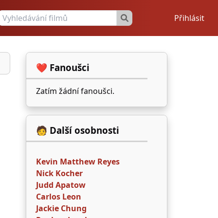
Přihlásit
❤️ Fanoušci
Zatím žádní fanoušci.
🧑 Další osobnosti
Kevin Matthew Reyes
Nick Kocher
Judd Apatow
Carlos Leon
Jackie Chung