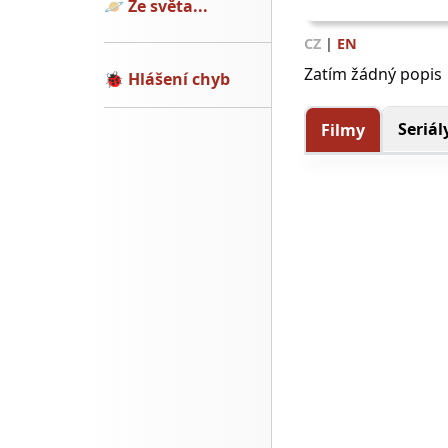
🪐
Ze světa...
CZ
|
EN
Zatím žádný popis
🐞
Hlášení chyb
Seriál
Filmy