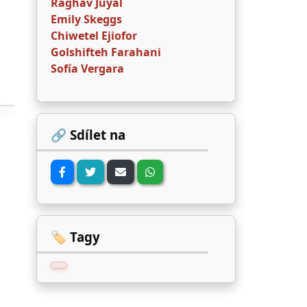
Raghav Juyal
Emily Skeggs
Chiwetel Ejiofor
Golshifteh Farahani
Sofía Vergara
🔗 Sdílet na
🏷️ Tagy