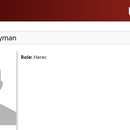
eyman
Role:
Herec