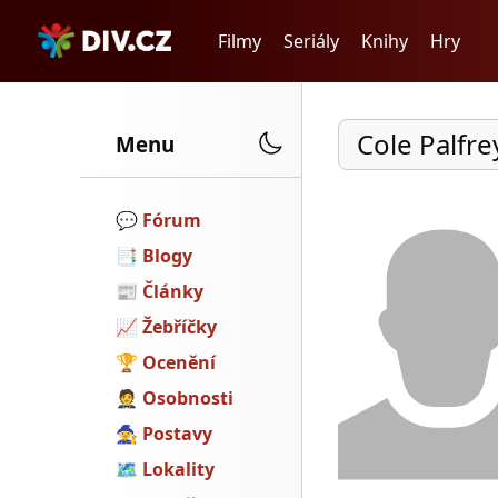
Filmy
Seriály
Knihy
Hry
Cole Palfr
Menu
💬️
Fórum
📑
Blogy
📰
Články
📈
Žebříčky
🏆
Ocenění
🤵
Osobnosti
🧙
Postavy
🗺
Lokality