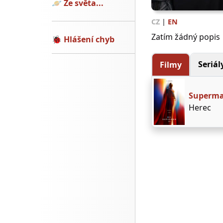
🪐
Ze světa...
CZ
|
EN
Zatím žádný popis
🐞
Hlášení chyb
Seriál
Filmy
Superm
Herec