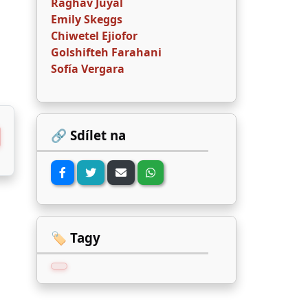
Raghav Juyal
Emily Skeggs
Chiwetel Ejiofor
Golshifteh Farahani
Sofía Vergara
🔗 Sdílet na
🏷️ Tagy