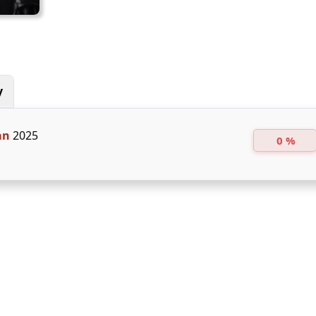
y
an
2025
0 %