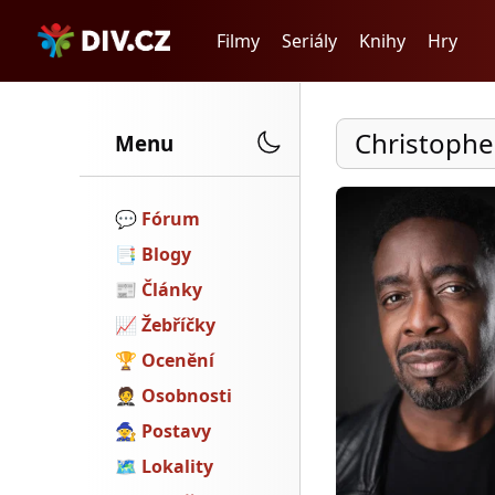
Filmy
Seriály
Knihy
Hry
Christoph
Menu
💬️
Fórum
📑
Blogy
📰
Články
📈
Žebříčky
🏆
Ocenění
🤵
Osobnosti
🧙
Postavy
🗺
Lokality