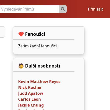
Přihlásit
❤️ Fanoušci
Zatím žádní fanoušci.
🧑 Další osobnosti
Kevin Matthew Reyes
Nick Kocher
Judd Apatow
Carlos Leon
Jackie Chung