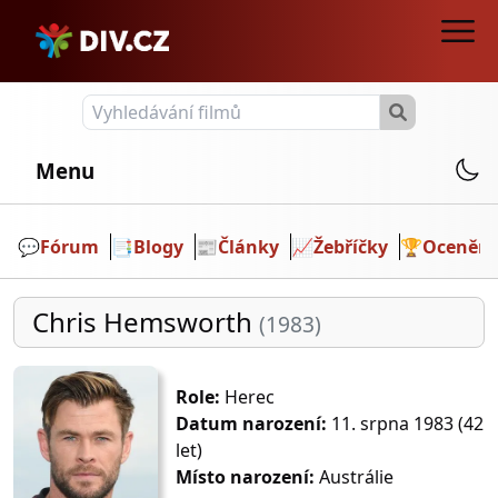
Menu
💬️
Fórum
📑
Blogy
📰
Články
📈
Žebříčky
🏆
Ocenění
Chris Hemsworth
(1983)
Role:
Herec
Datum narození:
11. srpna 1983 (42
let)
Místo narození:
Austrálie