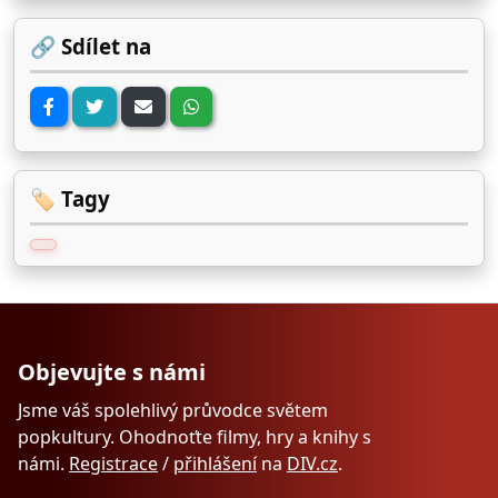
🔗 Sdílet na
🏷️ Tagy
Objevujte s námi
Jsme váš spolehlivý průvodce světem
popkultury. Ohodnoťte filmy, hry a knihy s
námi.
Registrace
/
přihlášení
na
DIV.cz
.