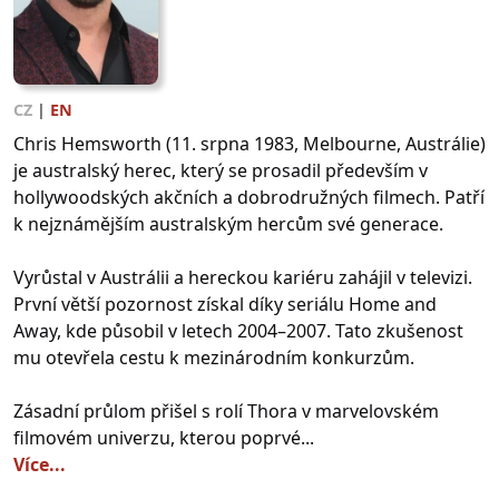
CZ
|
EN
Chris Hemsworth (11. srpna 1983, Melbourne, Austrálie)
je australský herec, který se prosadil především v
hollywoodských akčních a dobrodružných filmech. Patří
k nejznámějším australským hercům své generace.
Vyrůstal v Austrálii a hereckou kariéru zahájil v televizi.
První větší pozornost získal díky seriálu Home and
Away, kde působil v letech 2004–2007. Tato zkušenost
mu otevřela cestu k mezinárodním konkurzům.
Zásadní průlom přišel s rolí Thora v marvelovském
filmovém univerzu, kterou poprvé...
Více...