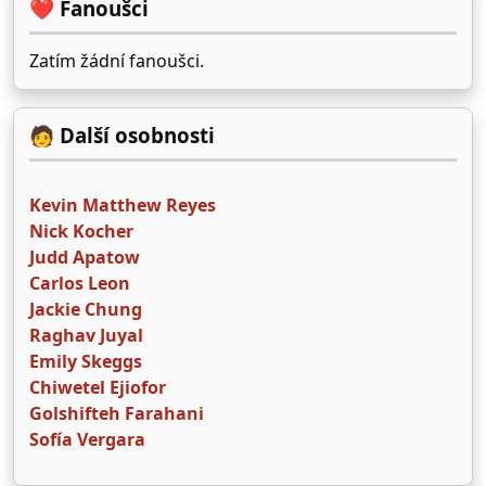
❤️ Fanoušci
Zatím žádní fanoušci.
🧑 Další osobnosti
Kevin Matthew Reyes
Nick Kocher
Judd Apatow
Carlos Leon
Jackie Chung
Raghav Juyal
Emily Skeggs
Chiwetel Ejiofor
Golshifteh Farahani
Sofía Vergara