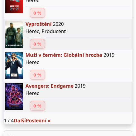
Herec
0 %
Vyproštění
2020
Herec, Producent
0 %
Muži v černém: Globální hrozba
2019
Herec
0 %
Avengers: Endgame
2019
Herec
0 %
1 / 4
Další
Poslední »