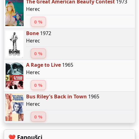
The Great American Beauty Contest
1973
Herec
0 %
Bone
1972
Herec
0 %
A Rage to Live
1965
Herec
0 %
Bus Riley's Back in Town
1965
Herec
0 %
❤️ Fanoušci