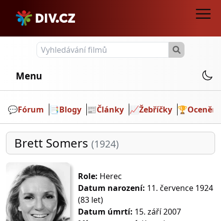
Menu
💬️
Fórum
📑
Blogy
📰
Články
📈
Žebříčky
🏆
Ocenění
Brett Somers
(1924)
Role:
Herec
Datum narození:
11. července 1924
(83 let)
Datum úmrtí:
15. září 2007