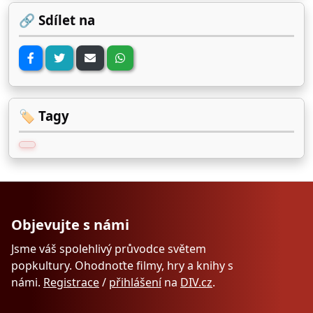
🔗 Sdílet na
🏷️ Tagy
Objevujte s námi
Jsme váš spolehlivý průvodce světem
popkultury. Ohodnoťte filmy, hry a knihy s
námi.
Registrace
/
přihlášení
na
DIV.cz
.