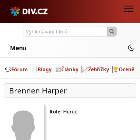
Menu
💬️
Fórum
📑
Blogy
📰
Články
📈
Žebříčky
🏆
Ocenění
Brennen Harper
Role:
Herec