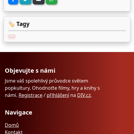
🏷️ Tagy
Objevujte s námi
Jsme váš spolehlivý průvodce světem
popkultury. Ohodnoťte filmy, hry a knihy s
námi.
Registrace
/
přihlášení
na
DIV.cz
.
Navigace
Domů
Kontakt