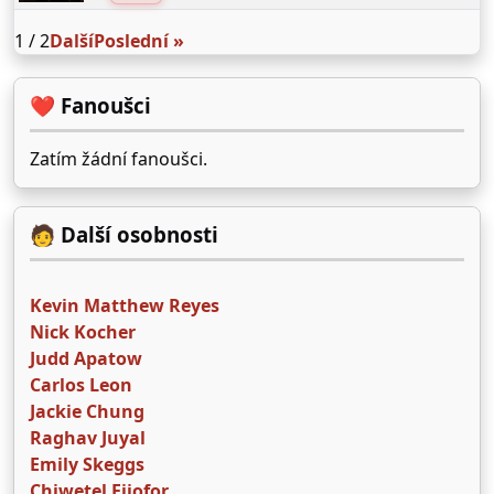
1 / 2
Další
Poslední »
❤️ Fanoušci
Zatím žádní fanoušci.
🧑 Další osobnosti
Kevin Matthew Reyes
Nick Kocher
Judd Apatow
Carlos Leon
Jackie Chung
Raghav Juyal
Emily Skeggs
Chiwetel Ejiofor