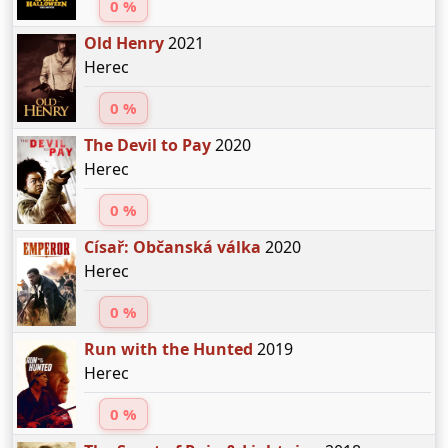
0 %
Old Henry
2021
Herec
0 %
The Devil to Pay
2020
Herec
0 %
Císař: Občanská válka
2020
Herec
0 %
Run with the Hunted
2019
Herec
0 %