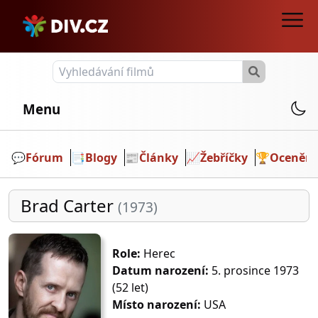
Menu
💬️
Fórum
📑
Blogy
📰
Články
📈
Žebříčky
🏆
Ocenění
Brad Carter
(1973)
Role:
Herec
Datum narození:
5. prosince 1973
(52 let)
Místo narození:
USA