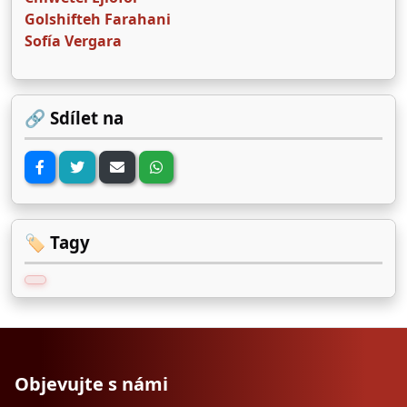
Golshifteh Farahani
Sofía Vergara
🔗 Sdílet na
🏷️ Tagy
Objevujte s námi