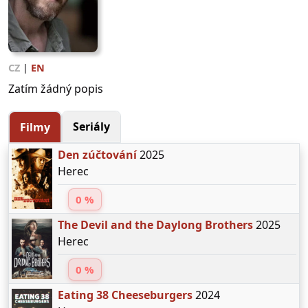
CZ
|
EN
Zatím žádný popis
Seriály
Filmy
Den zúčtování
2025
Herec
0 %
The Devil and the Daylong Brothers
2025
Herec
0 %
Eating 38 Cheeseburgers
2024