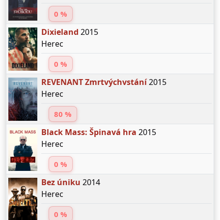
0 %
Dixieland
2015
Herec
0 %
REVENANT Zmrtvýchvstání
2015
Herec
80 %
Black Mass: Špinavá hra
2015
Herec
0 %
Bez úniku
2014
Herec
0 %