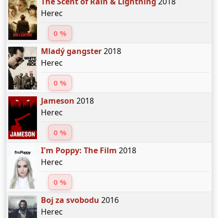
The Scent of Rain & Lightning
2018
Herec
0 %
Mladý gangster
2018
Herec
0 %
Jameson
2018
Herec
0 %
I'm Poppy: The Film
2018
Herec
0 %
Boj za svobodu
2016
Herec