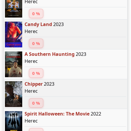
Herec
0 %
Candy Land
2023
Herec
0 %
A Southern Haunting
2023
Herec
0 %
Chipper
2023
Herec
0 %
Spirit Halloween: The Movie
2022
Herec