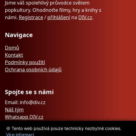
Jsme váš spolehlivý průvodce světem
popkultury. Ohodnoťte filmy, hry a knihy s
námi.
Registrace
/
přihlášení
na
DIV.cz
.
Navigace
Domů
Kontakt
Podmínky použití
Ochrana osobních údajů
Spojte se s námi
Email: info@div.cz
Náš tým
Whatsapp DIV.cz
🍪 Tento web používá pouze technicky nezbytné cookies.
Více informací