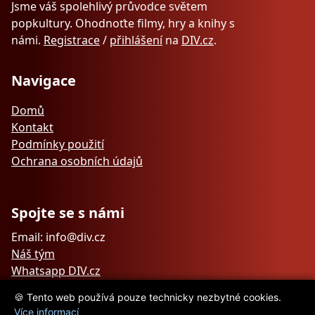
Jsme váš spolehlivý průvodce světem
popkultury. Ohodnoťte filmy, hry a knihy s
námi.
Registrace
/
přihlášení
na
DIV.cz
.
Navigace
Domů
Kontakt
Podmínky použití
Ochrana osobních údajů
Spojte se s námi
Email: info@div.cz
Náš tým
Whatsapp DIV.cz
🍪 Tento web používá pouze technicky nezbytné cookies.
Více informací