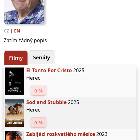
CZ
|
EN
Zatím žádný popis
Seriály
Filmy
El Tonto Por Cristo
2025
Herec
0 %
Sod and Stubble
2025
Herec
0 %
Zabijáci rozkvetlého měsíce
2023