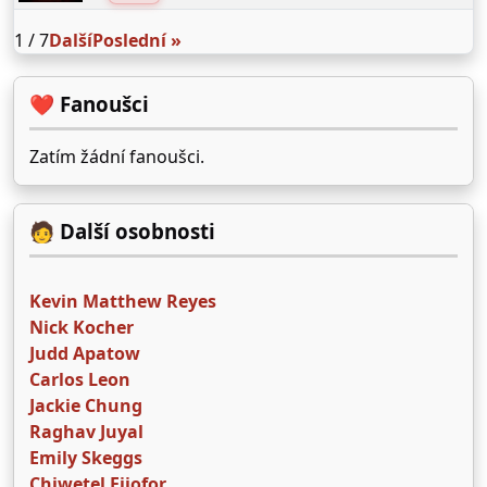
1 / 7
Další
Poslední »
❤️ Fanoušci
Zatím žádní fanoušci.
🧑 Další osobnosti
Kevin Matthew Reyes
Nick Kocher
Judd Apatow
Carlos Leon
Jackie Chung
Raghav Juyal
Emily Skeggs
Chiwetel Ejiofor