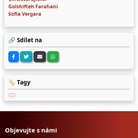
Golshifteh Farahani
Sofía Vergara
🔗 Sdílet na
🏷️ Tagy
Objevujte s námi