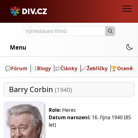
Menu
💬️
Fórum
📑
Blogy
📰
Články
📈
Žebříčky
🏆
Ocenění
Barry Corbin
(1940)
Role:
Herec
Datum narození:
16. října 1940 (85
let)