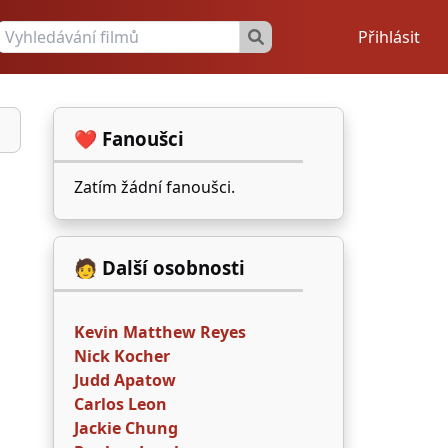
Přihlásit
❤️ Fanoušci
Zatím žádní fanoušci.
🧑 Další osobnosti
Kevin Matthew Reyes
Nick Kocher
Judd Apatow
Carlos Leon
Jackie Chung