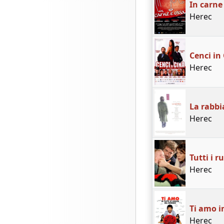
In carne
Herec
Cenci in
Herec
La rabbi
Herec
Tutti i 
Herec
Ti amo i
Herec