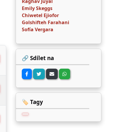
Raghav Juyal
Emily Skeggs
Chiwetel Ejiofor
Golshifteh Farahani
Sofía Vergara
🔗 Sdílet na
🏷️ Tagy