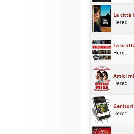
La città 
Herec
La brutt
Herec
Amici mi
Herec
Genitori 
Herec