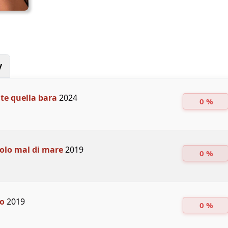
y
te quella bara
2024
0 %
solo mal di mare
2019
0 %
io
2019
0 %