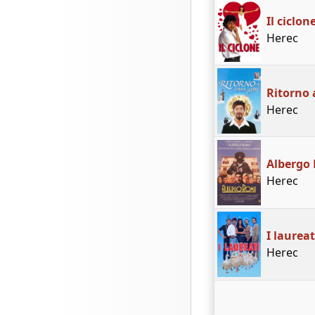
Il ciclon
Herec
Ritorno 
Herec
Albergo
Herec
I laureat
Herec