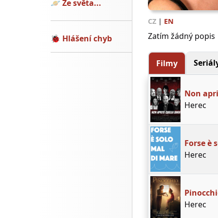
🪐
Ze světa...
CZ
|
EN
Zatím žádný popis
🐞
Hlášení chyb
Seriál
Filmy
Non apri
Herec
Forse è 
Herec
Pinocch
Herec