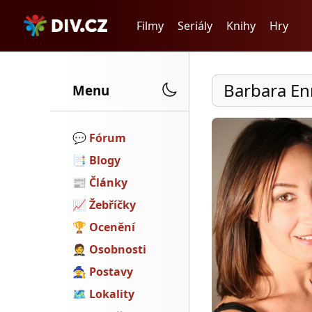
Filmy
Seriály
Knihy
Hry
Barbara En
Menu
💬️
Fórum
📑
Blogy
📰
Články
📈
Žebříčky
🏆
Ocenění
🤵
Osobnosti
🧙
Postavy
🗺
Lokality