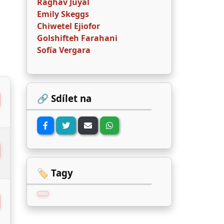
Raghav Juyal
Emily Skeggs
Chiwetel Ejiofor
Golshifteh Farahani
Sofía Vergara
🔗 Sdílet na
🏷️ Tagy