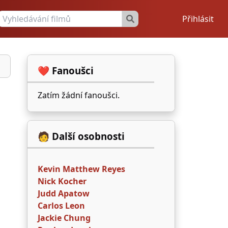
Přihlásit
❤️ Fanoušci
Zatím žádní fanoušci.
🧑 Další osobnosti
Kevin Matthew Reyes
Nick Kocher
Judd Apatow
Carlos Leon
Jackie Chung