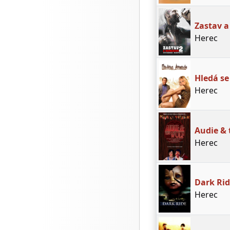
Zastav a
Herec
Hledá s
Herec
Audie & 
Herec
Dark Ri
Herec