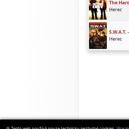
The Hard
Herec
S.W.A.T.
Herec
🍪 Tento web používá pouze technicky nezbytné cookies.
Více i