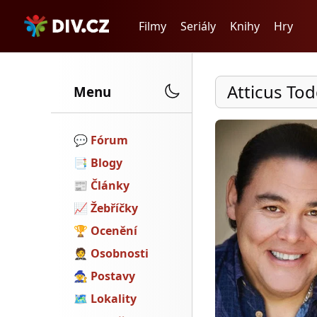
Filmy
Seriály
Knihy
Hry
Atticus To
Menu
💬️
Fórum
📑
Blogy
📰
Články
📈
Žebříčky
🏆
Ocenění
🤵
Osobnosti
🧙
Postavy
🗺
Lokality