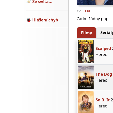
🪐
Ze světa...
CZ
|
EN
Zatím žádný popis
🐞
Hlášení chyb
Seriál
Filmy
Scalped
Herec
The Dog
Herec
So B. It
2
Herec