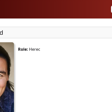
dd
Role:
Herec