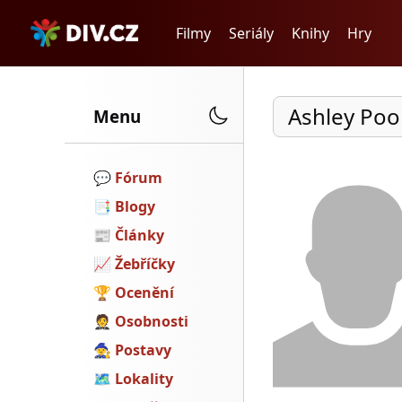
Filmy
Seriály
Knihy
Hry
Ashley Poo
Menu
💬️
Fórum
📑
Blogy
📰
Články
📈
Žebříčky
🏆
Ocenění
🤵
Osobnosti
🧙
Postavy
🗺
Lokality