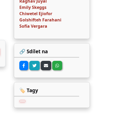
Raghav Juyal
Emily Skeggs
Chiwetel Ejiofor
Golshifteh Farahani
Sofía Vergara
🔗 Sdílet na
🏷️ Tagy