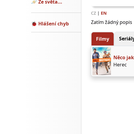
🪐
Ze světa...
CZ
|
EN
Zatím žádný popis
🐞
Hlášení chyb
Seriál
Filmy
Něco jak
Herec