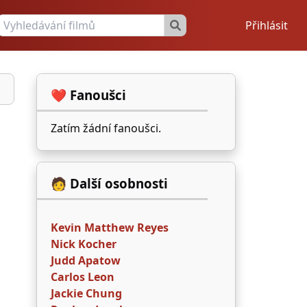
Přihlásit
❤️ Fanoušci
Zatím žádní fanoušci.
🧑 Další osobnosti
Kevin Matthew Reyes
Nick Kocher
Judd Apatow
Carlos Leon
Jackie Chung