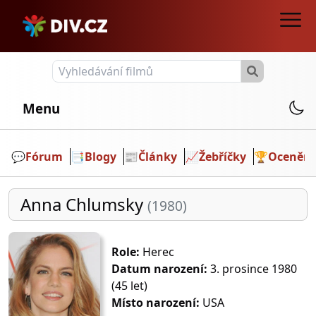
Menu
💬️
Fórum
📑
Blogy
📰
Články
📈
Žebříčky
🏆
Ocenění
Anna Chlumsky
(1980)
Role:
Herec
Datum narození:
3. prosince 1980
(45 let)
Místo narození:
USA