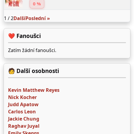
0 %
1 / 2
Další
Poslední »
❤️ Fanoušci
Zatím žádní fanoušci.
🧑 Další osobnosti
Kevin Matthew Reyes
Nick Kocher
Judd Apatow
Carlos Leon
Jackie Chung
Raghav Juyal
Emily Skeggs