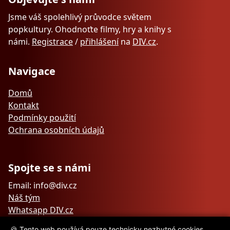
Jsme váš spolehlivý průvodce světem
popkultury. Ohodnoťte filmy, hry a knihy s
námi.
Registrace
/
přihlášení
na
DIV.cz
.
Navigace
Domů
Kontakt
Podmínky použití
Ochrana osobních údajů
Spojte se s námi
Email: info@div.cz
Náš tým
Whatsapp DIV.cz
🍪 Tento web používá pouze technicky nezbytné cookies.