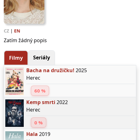
CZ
|
EN
Zatím žádný popis
Seriály
Filmy
Bacha na družičku!
2025
Herec
60 %
Kemp smrti
2022
Herec
0 %
Hala
2019