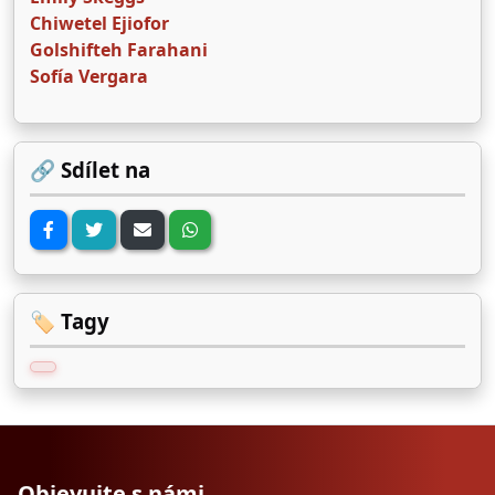
Chiwetel Ejiofor
Golshifteh Farahani
Sofía Vergara
🔗 Sdílet na
🏷️ Tagy
Objevujte s námi