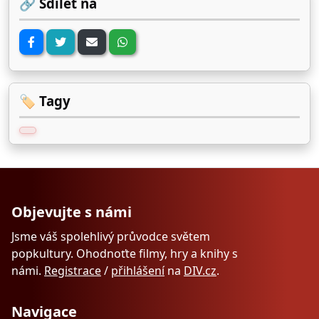
🔗 Sdílet na
🏷️ Tagy
Objevujte s námi
Jsme váš spolehlivý průvodce světem
popkultury. Ohodnoťte filmy, hry a knihy s
námi.
Registrace
/
přihlášení
na
DIV.cz
.
Navigace