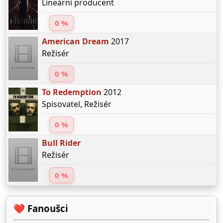
Lineární producent
0 %
American Dream
2017
Režisér
0 %
To Redemption
2012
Spisovatel, Režisér
0 %
Bull Rider
Režisér
0 %
❤️ Fanoušci