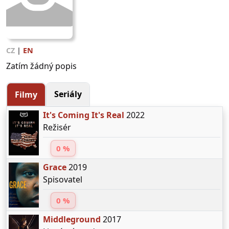
CZ
|
EN
Zatím žádný popis
Seriály
Filmy
It's Coming It's Real
2022
Režisér
0 %
Grace
2019
Spisovatel
0 %
Middleground
2017