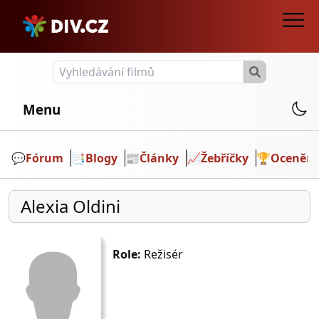
Menu
💬️
Fórum
📑
Blogy
📰
Články
📈
Žebříčky
🏆
Ocenění
Alexia Oldini
Role:
Režisér