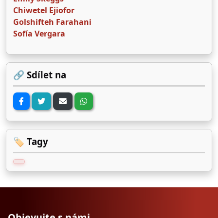
Chiwetel Ejiofor
Golshifteh Farahani
Sofía Vergara
🔗 Sdílet na
🏷️ Tagy
Objevujte s námi