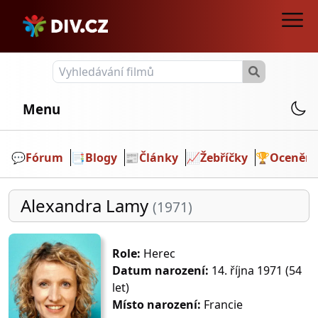
Menu
💬️
Fórum
📑
Blogy
📰
Články
📈
Žebříčky
🏆
Ocenění
Alexandra Lamy
(1971)
Role:
Herec
Datum narození:
14. října 1971 (54
let)
Místo narození:
Francie