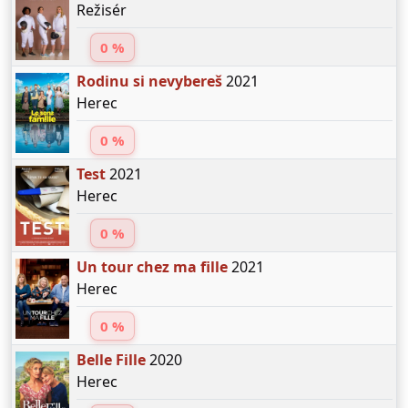
Režisér
0 %
Rodinu si nevybereš
2021
Herec
0 %
Test
2021
Herec
0 %
Un tour chez ma fille
2021
Herec
0 %
Belle Fille
2020
Herec