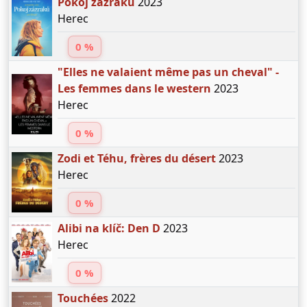
Pokoj zázraků
2023
Herec
0 %
"Elles ne valaient même pas un cheval" -
Les femmes dans le western
2023
Herec
0 %
Zodi et Téhu, frères du désert
2023
Herec
0 %
Alibi na klíč: Den D
2023
Herec
0 %
Touchées
2022