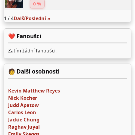
0 %
1 / 4
Další
Poslední »
❤️ Fanoušci
Zatím žádní fanoušci.
🧑 Další osobnosti
Kevin Matthew Reyes
Nick Kocher
Judd Apatow
Carlos Leon
Jackie Chung
Raghav Juyal
Emily Skeggs