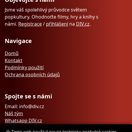
Jsme váš spolehlivý průvodce světem
popkultury. Ohodnoťte filmy, hry a knihy s
námi.
Registrace
/
přihlášení
na
DIV.cz
.
Navigace
Domů
Kontakt
Podmínky použití
Ochrana osobních údajů
Spojte se s námi
Email: info@div.cz
Náš tým
Whatsapp DIV.cz
🍪 Tento web používá pouze technicky nezbytné cookies.