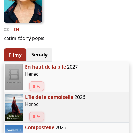
CZ
|
EN
Zatím žádný popis
Seriály
Filmy
En haut de la pile
2027
Herec
0 %
L'île de la demoiselle
2026
Herec
0 %
Compostelle
2026