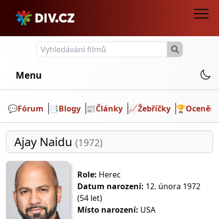
Menu
💬️
Fórum
📑
Blogy
📰
Články
📈
Žebříčky
🏆
Ocenění
Ajay Naidu
(1972)
Role:
Herec
Datum narození:
12. února 1972
(54 let)
Místo narození:
USA