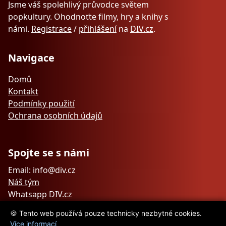
Jsme váš spolehlivý průvodce světem
popkultury. Ohodnoťte filmy, hry a knihy s
námi.
Registrace
/
přihlášení
na
DIV.cz
.
Navigace
Domů
Kontakt
Podmínky použití
Ochrana osobních údajů
Spojte se s námi
Email: info@div.cz
Náš tým
Whatsapp DIV.cz
🍪 Tento web používá pouze technicky nezbytné cookies.
Více informací