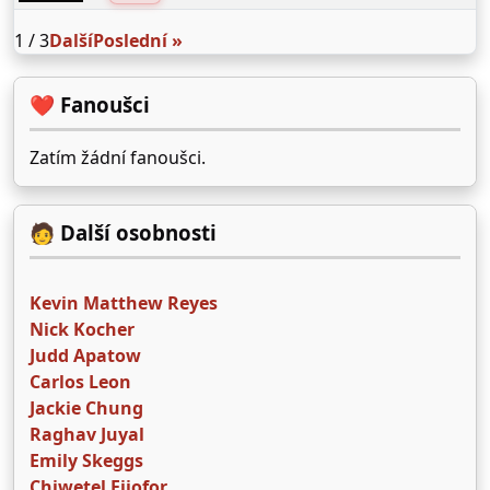
1 / 3
Další
Poslední »
❤️ Fanoušci
Zatím žádní fanoušci.
🧑 Další osobnosti
Kevin Matthew Reyes
Nick Kocher
Judd Apatow
Carlos Leon
Jackie Chung
Raghav Juyal
Emily Skeggs
Chiwetel Ejiofor