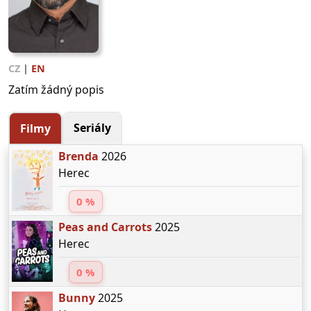
CZ
|
EN
Zatím žádný popis
Seriály
Filmy
Brenda
2026
Herec
0 %
Peas and Carrots
2025
Herec
0 %
Bunny
2025