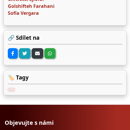
Golshifteh Farahani
Sofía Vergara
🔗 Sdílet na
🏷️ Tagy
Objevujte s námi