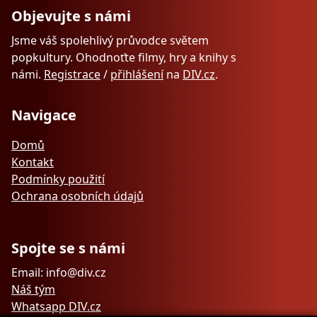
Objevujte s námi
Jsme váš spolehlivý průvodce světem
popkultury. Ohodnoťte filmy, hry a knihy s
námi.
Registrace
/
přihlášení
na
DIV.cz
.
Navigace
Domů
Kontakt
Podmínky použití
Ochrana osobních údajů
Spojte se s námi
Email: info@div.cz
Náš tým
Whatsapp DIV.cz