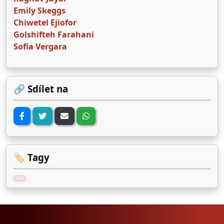
Emily Skeggs
Chiwetel Ejiofor
Golshifteh Farahani
Sofía Vergara
🔗 Sdílet na
🏷️ Tagy