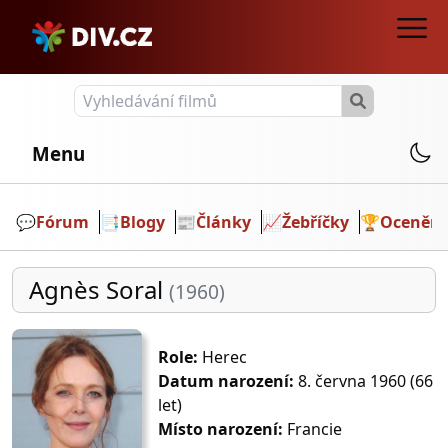
Menu
💬️
Fórum
📑
Blogy
📰
Články
📈
Žebříčky
🏆
Ocenění
Agnès Soral
(1960)
Role:
Herec
Datum narození:
8. června 1960 (66
let)
Místo narození:
Francie