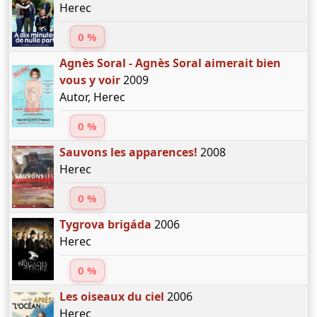
Herec
0 %
Agnès Soral - Agnès Soral aimerait bien
vous y voir
2009
Autor, Herec
0 %
Sauvons les apparences!
2008
Herec
0 %
Tygrova brigáda
2006
Herec
0 %
Les oiseaux du ciel
2006
Herec