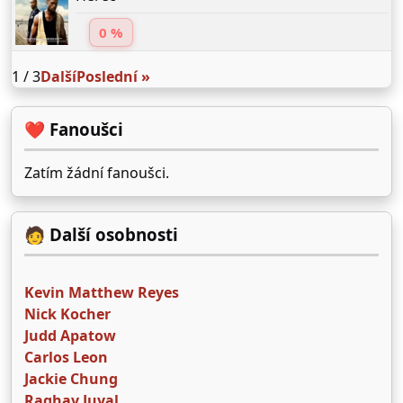
0 %
1 / 3
Další
Poslední »
❤️ Fanoušci
Zatím žádní fanoušci.
🧑 Další osobnosti
Kevin Matthew Reyes
Nick Kocher
Judd Apatow
Carlos Leon
Jackie Chung
Raghav Juyal