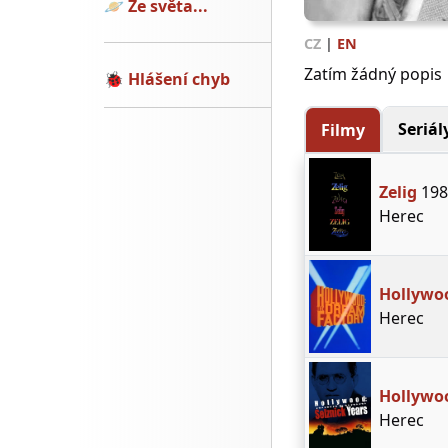
🪐
Ze světa...
CZ
|
EN
Zatím žádný popis
🐞
Hlášení chyb
Seriál
Filmy
Zelig
198
Herec
Hollywo
Herec
Hollywoo
Herec