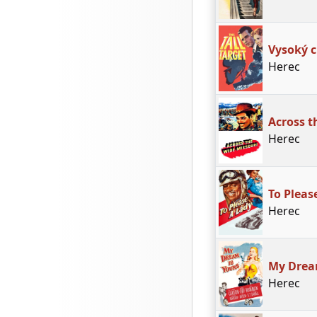
Vysoký c
Herec
Across t
Herec
To Pleas
Herec
My Drea
Herec