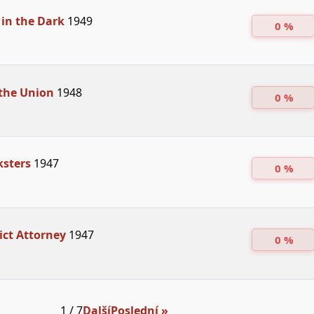
in the Dark
1949
0 %
 the Union
1948
0 %
ksters
1947
0 %
rict Attorney
1947
0 %
1 / 7
Další
Poslední »