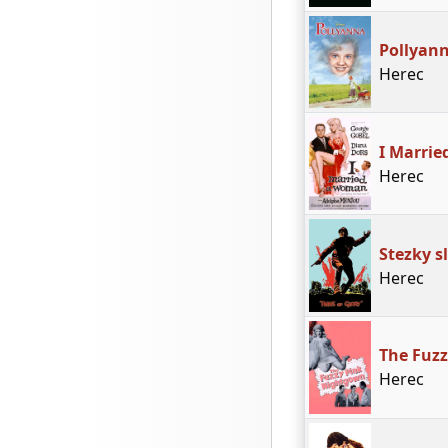
Pollyan
Herec
I Marri
Herec
Stezky s
Herec
The Fuz
Herec