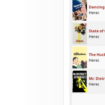
Dancing 
Herec
State of
Herec
The Huc
Herec
Mr. Dist
Herec