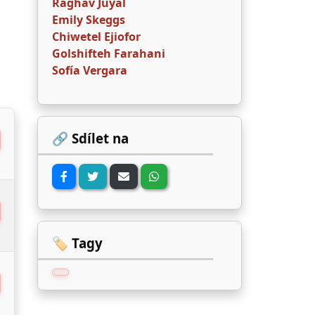
Raghav Juyal
Emily Skeggs
Chiwetel Ejiofor
Golshifteh Farahani
Sofía Vergara
🔗 Sdílet na
🏷️ Tagy