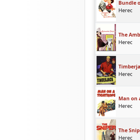
Bundle o
Herec
The Amb
Herec
Timberj
Herec
Man on 
Herec
The Snip
Herec