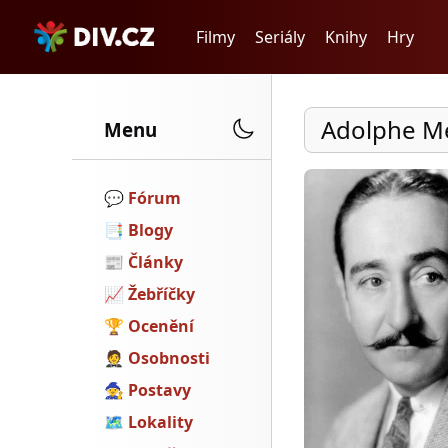
Filmy
Seriály
Knihy
Hry
Adolphe M
Menu
💬️
Fórum
📑
Blogy
📰
Články
📈
Žebříčky
🏆
Ocenění
🤵
Osobnosti
🧙
Postavy
🗺
Lokality