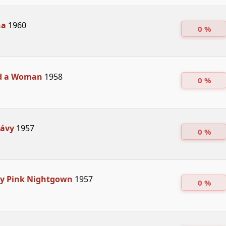
na
1960
0 %
ed a Woman
1958
0 %
lávy
1957
0 %
zy Pink Nightgown
1957
0 %