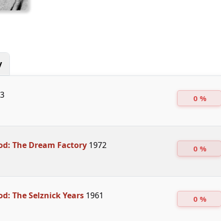
y
3
0 %
od: The Dream Factory
1972
0 %
d: The Selznick Years
1961
0 %