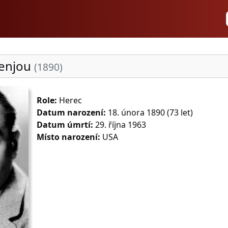
enjou
(1890)
Role:
Herec
Datum narození:
18. února 1890 (73 let)
Datum úmrtí:
29. října 1963
Místo narození:
USA