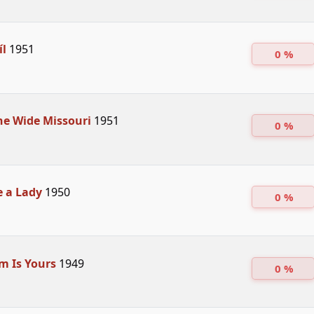
íl
1951
0 %
he Wide Missouri
1951
0 %
e a Lady
1950
0 %
m Is Yours
1949
0 %